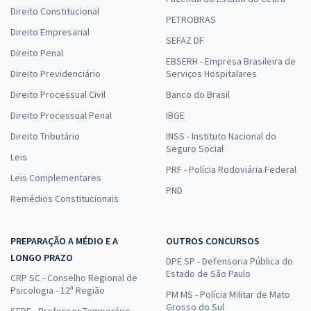
Direito Constitucional
PETROBRAS
Direito Empresarial
SEFAZ DF
Direito Penal
EBSERH - Empresa Brasileira de
Direito Previdenciário
Serviços Hospitalares
Direito Processual Civil
Banco do Brasil
Direito Processual Penal
IBGE
Direito Tributário
INSS - Instituto Nacional do
Seguro Social
Leis
PRF - Polícia Rodoviária Federal
Leis Complementares
PND
Remédios Constitucionais
PREPARAÇÃO A MÉDIO E A
OUTROS CONCURSOS
LONGO PRAZO
DPE SP - Defensoria Pública do
Estado de São Paulo
CRP SC - Conselho Regional de
Psicologia - 12ª Região
PM MS - Polícia Militar de Mato
Grosso do Sul
SEDF - Professor Temporário