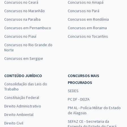
Concursos no Ceará
Concursos no Amapá
Concursos no Maranhão
Concursos no Pará
Concursos na Paraíba
Concursos em Rondônia
Concursos em Pernambuco
Concursos em Roraima
Concursos no Piauí
Concursos no Tocantins
Concursos no Rio Grande do
Norte
Concursos em Sergipe
CONTEÚDO JURÍDICO
CONCURSOS MAIS
PROCURADOS
Consolidação das Leis do
Trabalho
SEDES
Constituição Federal
PC DF - DELTA
Direito Administrativo
PM AL - Polícia Militar do Estado
de Alagoas
Direito Ambiental
SEFAZ CE - Secretaria da
Direito Civil
Fazenda do Estado do Ceará