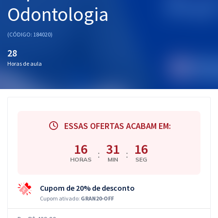
Odontologia
(CÓDIGO: 184020)
28
Horas de aula
ESSAS OFERTAS ACABAM EM:
16
31
15
:
:
HORAS
MIN
SEG
Cupom de 20% de desconto
Cupom ativado:
GRAN20-OFF