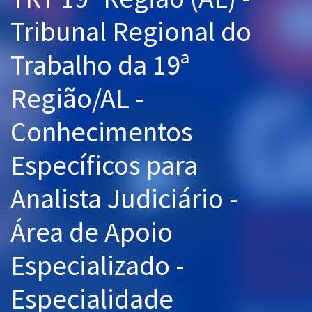
Pós
Tribunal Regional do
Graduação
Trabalho da 19ª
OAB
Região/AL -
Mentorias
Conhecimentos
Questões grátis
Específicos para
Conteúdo gratuito
Analista Judiciário -
Blog
Área de Apoio
Aprovados
Especializado -
Atendimento
Especialidade