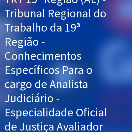
Pós
Tribunal Regional do
Graduação
Trabalho da 19ª
OAB
Região -
Mentorias
Conhecimentos
Questões grátis
Específicos Para o
Conteúdo gratuito
cargo de Analista
Blog
Judiciário -
Aprovados
Especialidade Oficial
Atendimento
de Justiça Avaliador