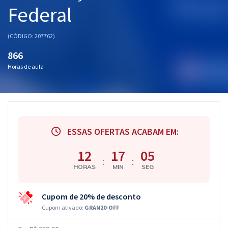
Federal
(CÓDIGO: 207762)
866
Horas de aula
ESSAS OFERTAS ACABAM EM:
12
17
04
:
:
HORAS
MIN
SEG
Cupom de 20% de desconto
Cupom ativado:
GRAN20-OFF