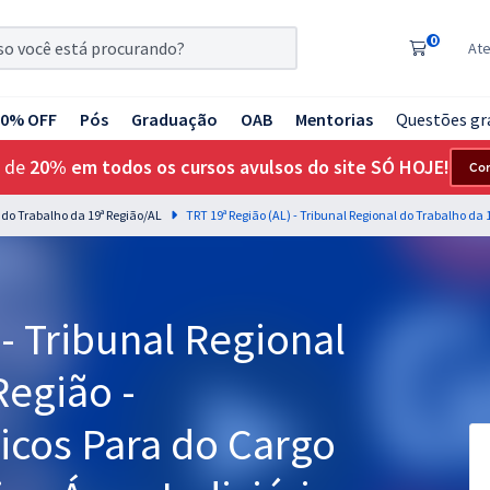
0
At
20% OFF
Pós
Graduação
OAB
Mentorias
Questões gr
 de
20% em todos os cursos avulsos do site SÓ HOJE!
Co
l do Trabalho da 19ª Região/AL
 - Tribunal Regional
Região -
cos Para do Cargo