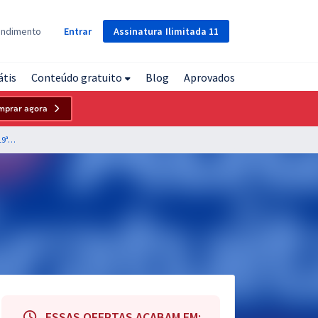
Assinatura
Ilimitada
11
endimento
Entrar
átis
Conteúdo gratuito
Blog
Aprovados
mprar agora
TRT 19ª Região (AL) - Tribunal Regional do Trabalho da 19ª Região - Conhecimentos Básicos Para do Cargo de Analista Judiciário - Área Judiciária
ESSAS OFERTAS ACABAM EM: