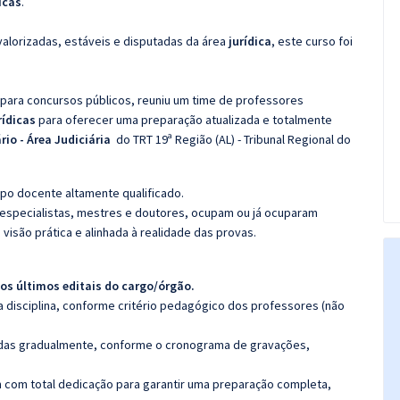
icas
.
valorizadas, estáveis e disputadas da área
jurídica
, este curso foi
 para concursos públicos, reuniu um time de professores
rídicas
para oferecer uma preparação atualizada e totalmente
rio - Área Judiciária
do TRT 19ª Região (AL) - Tribunal Regional do
po docente altamente qualificado.
specialistas, mestres e doutores, ocupam ou já ocuparam
 visão prática e alinhada à realidade das provas.
os últimos editais do cargo/órgão.
 disciplina, conforme critério pedagógico dos professores (não
luídas gradualmente, conforme o cronograma de gravações,
 com total dedicação para garantir uma preparação completa,