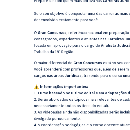
Prepare-se com quem mais aprova nas
Carreiras Juríd
Se o seu objetivo é conquistar uma das carreiras mais 
desenvolvido exatamente para você.
O
Gran Concursos
, referência nacional em preparação
consagrados, experientes e atuantes nas
Carreiras Ju
focada em aprovação para o cargo de
Analista Judiciá
Trabalho da 19ª Região.
O maior diferencial do
Gran Concursos
está no seu cor
Você aprenderá com professores que, além de serem e
cargos nas áreas
Jurídicas
, trazendo para o curso uma
Informações importantes:
1.
Curso baseado no ultimo edital e em adaptações d
2. Serão abordados os tópicos mais relevantes de cada
necessariamente todos os itens do edital).
3. As videoaulas ainda não disponibilizadas serão inc
divulgado periodicamente.
4. A coordenação pedagógica e o corpo docente atuam