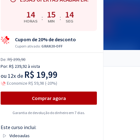
14
15
13
:
:
HORAS
MIN
SEG
Cupom de 20% de desconto
Cupom ativado:
GRAN20-OFF
De:
R$ 299,90
Por:
R$ 239,92
à vista
R$ 19,99
ou
12x de
Economize R$ 59,98 (-20%)
Comprar agora
Garantia de devolução do dinheiro em 7 dias.
Este curso inclui:
Videoaulas