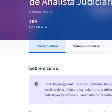
de Analista Judiciár
Pós
(CÓDIGO: 207769)
Graduação
189
Horas de aula
OAB
Mentorias
Sobre o curso
Sobre o concurso
Questões grátis
Conteúdo gratuito
Sobre o curso
Blog
Aprovados
Satisfação garantida ou seu dinheiro de vo
Você poderá efetuar o cancelamento e obter 
satisfação garantida ou seu dinheiro de volta
Atendimento