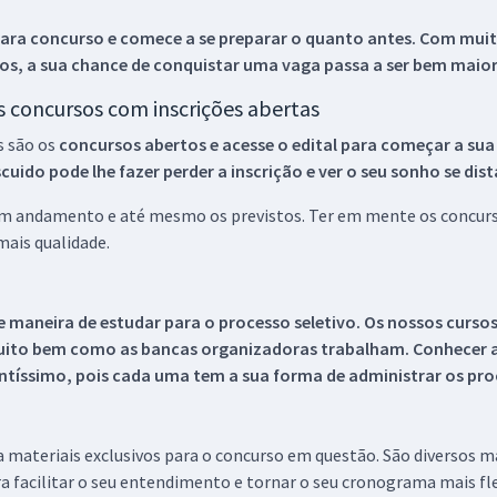
ara concurso e comece a se preparar o quanto antes. Com muita
os, a sua chance de conquistar uma vaga passa a ser bem maior
os concursos com inscrições abertas
s são os
concursos abertos e acesse o edital para começar a sua
ido pode lhe fazer perder a inscrição e ver o seu sonho se dis
 em andamento e até mesmo os previstos. Ter em mente os concurso
ais qualidade.
 maneira de estudar para o processo seletivo. Os nossos curso
uito bem como as bancas organizadoras trabalham. Conhecer a
tíssimo, pois cada uma tem a sua forma de administrar os proc
 a materiais exclusivos para o concurso em questão. São diversos 
a facilitar o seu entendimento e tornar o seu cronograma mais fle