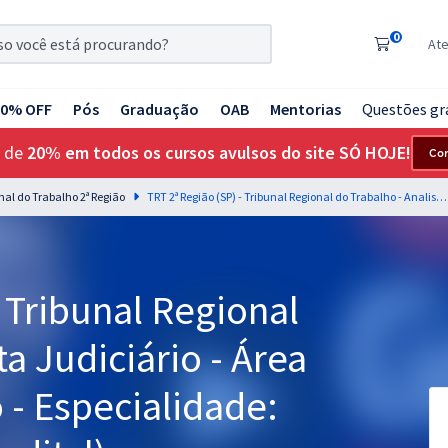
0
At
20% OFF
Pós
Graduação
OAB
Mentorias
Questões gr
 de
20% em todos os cursos avulsos do site SÓ HOJE!
Co
onal do Trabalho 2ª Região
TRT 2ª Região (SP) - Tribunal Regional do Trabalho - Analista Judiciário - Área Apoio Especializado - Especialidade: Serviço Social (Pós-edital)
- Tribunal Regional
ta Judiciário - Área
 - Especialidade: