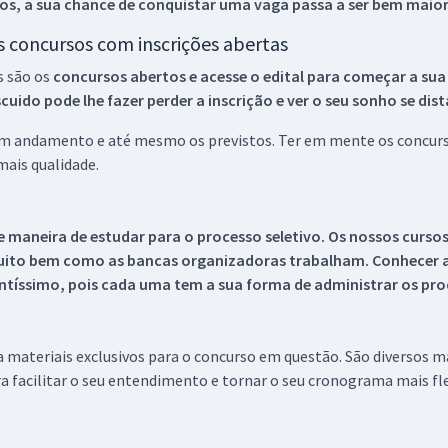
os, a sua chance de conquistar uma vaga passa a ser bem maior
os concursos com inscrições abertas
s são os
concursos abertos e acesse o edital para começar a sua
ido pode lhe fazer perder a inscrição e ver o seu sonho se dis
 em andamento e até mesmo os previstos. Ter em mente os concurso
ais qualidade.
 maneira de estudar para o processo seletivo. Os nossos curso
uito bem como as bancas organizadoras trabalham. Conhecer a
tíssimo, pois cada uma tem a sua forma de administrar os proc
 a materiais exclusivos para o concurso em questão. São diversos 
a facilitar o seu entendimento e tornar o seu cronograma mais fle