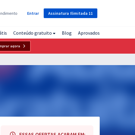
Assinatura
Ilimitada
11
endimento
Entrar
átis
Conteúdo gratuito
Blog
Aprovados
mprar agora
ESSAS OFERTAS ACABAM EM: