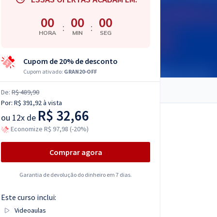
00
00
00
:
:
HORA
MIN
SEG
Cupom de 20% de desconto
Cupom ativado:
GRAN20-OFF
De:
R$ 489,90
Por:
R$ 391,92
à vista
R$ 32,66
ou
12x de
Economize R$ 97,98 (-20%)
Comprar agora
Garantia de devolução do dinheiro em 7 dias.
Este curso inclui:
Videoaulas