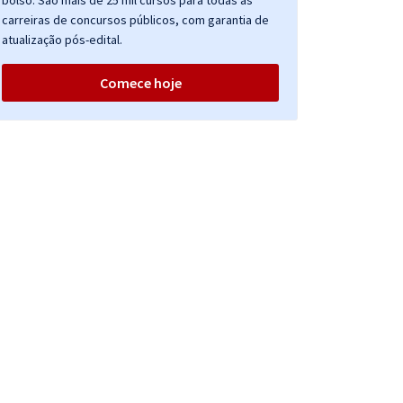
bolso. São mais de 25 mil cursos para todas as
carreiras de concursos públicos, com garantia de
atualização pós-edital.
Comece hoje