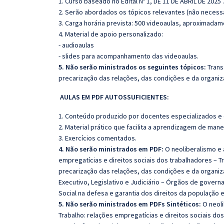
1. Curso baseado no Edital Nº 1, DE 11 DE ABRIL DE 2025 .
2. Serão abordados os tópicos relevantes (não necessa
3. Carga horária prevista: 500 videoaulas, aproximadam
4. Material de apoio personalizado:
- audioaulas
- slides para acompanhamento das videoaulas.
5. Não serão ministrados os seguintes tópicos:
Trans
precarização das relações, das condições e da organiz
AULAS EM PDF AUTOSSUFICIENTES:
1. Conteúdo produzido por docentes especializados e
2. Material prático que facilita a aprendizagem de mane
3. Exercícios comentados.
4. Não serão ministrados em PDF:
O neoliberalismo e 
empregatícias e direitos sociais dos trabalhadores – T
precarização das relações, das condições e da organiz
Executivo, Legislativo e Judiciário – Órgãos de govern
Social na defesa e garantia dos direitos da população e
5. Não serão ministrados em PDFs Sintéticos:
O neoli
Trabalho: relações empregatícias e direitos sociais do