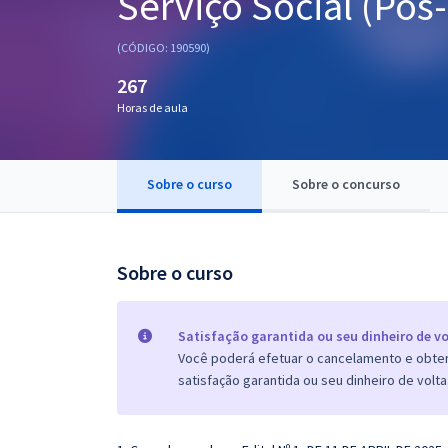
Serviço Social (Pós-
Pós
(CÓDIGO: 190590)
Graduação
267
Horas de aula
OAB
Mentorias
Sobre o curso
Sobre o concurso
Questões grátis
Conteúdo gratuito
Sobre o curso
Blog
Aprovados
Satisfação garantida ou seu dinheiro de vo
Você poderá efetuar o cancelamento e obter 
satisfação garantida ou seu dinheiro de volta
Atendimento