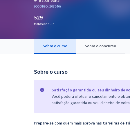
Baixar edital
Pós
(CÓDIGO: 207546)
529
Graduação
Horas de aula
OAB
Mentorias
Sobre o curso
Sobre o concurso
Questões grátis
Sobre o curso
Conteúdo gratuito
Blog
Satisfação garantida ou seu dinheiro de vo
Aprovados
Você poderá efetuar o cancelamento e obter 
satisfação garantida ou seu dinheiro de volta
Atendimento
Prepare-se com quem mais aprova nas
Carreiras
de Tr