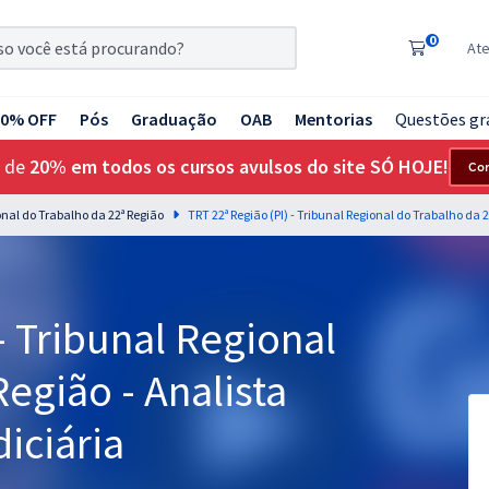
0
At
20% OFF
Pós
Graduação
OAB
Mentorias
Questões gr
 de
20% em todos os cursos avulsos do site SÓ HOJE!
Co
ional do Trabalho da 22ª Região
- Tribunal Regional
egião - Analista
diciária