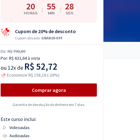
20
55
27
:
:
HORAS
MIN
SEG
Cupom de 20% de desconto
Cupom ativado:
GRAN20-OFF
De:
R$ 790,80
Por:
R$ 632,64
à vista
R$ 52,72
ou
12x de
Economize R$ 158,16 (-20%)
Comprar agora
Garantia de devolução do dinheiro em 7 dias.
Este curso inclui:
Videoaulas
Audioaulas