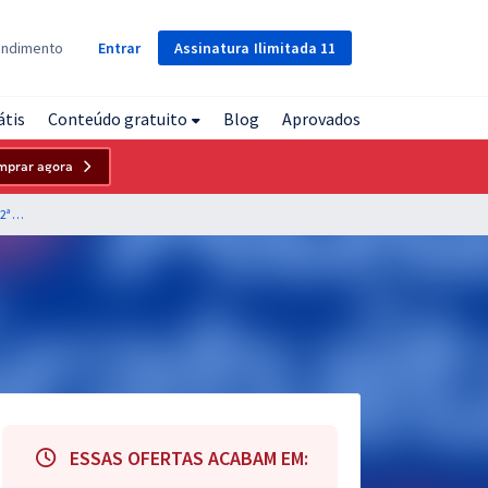
Assinatura
Ilimitada
11
endimento
Entrar
átis
Conteúdo gratuito
Blog
Aprovados
mprar agora
TRT 22ª Região (PI) - Tribunal Regional do Trabalho da 22ª Região - Analista Judiciário - Área Judiciária
ESSAS OFERTAS ACABAM EM: