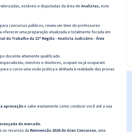
valorizadas, estáveis e disputadas da área de
Analistas
, este
 para concursos públicos, reuniu um time de professores
ra oferecer uma preparação atualizada e totalmente focada em
nal do Trabalho da 22ª Região - Analista Judiciário - Área
po docente altamente qualificado.
specialistas, mestres e doutores, ocupam ou já ocuparam
 para o curso uma visão prática e alinhada à realidade das provas.
da aprovação
e sabe exatamente como conduzir você até a sua
 avançada do mercado.
os os recursos da
Reinvenção 2026 do Gran Concursos
, uma