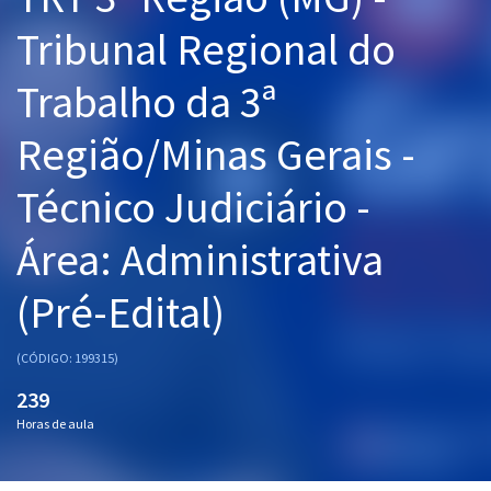
Pós
Tribunal Regional do
Graduação
Trabalho da 3ª
OAB
Região/Minas Gerais -
Mentorias
Técnico Judiciário -
Questões grátis
Área: Administrativa
Conteúdo gratuito
(Pré-Edital)
Blog
Aprovados
(CÓDIGO: 199315)
239
Atendimento
Horas de aula