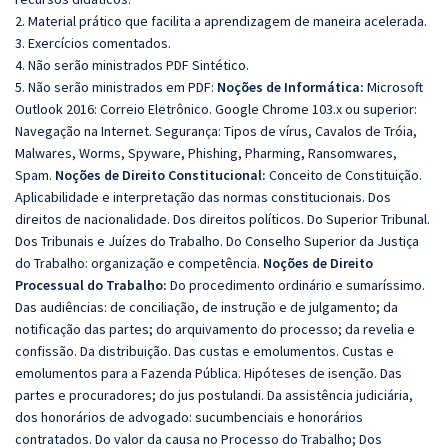
2. Material prático que facilita a aprendizagem de maneira acelerada.
3. Exercícios comentados.
4. Não serão ministrados PDF Sintético.
5. Não serão ministrados em PDF:
Noções de Informática:
Microsoft
Outlook 2016: Correio Eletrônico. Google Chrome 103.x ou superior:
Navegação na Internet. Segurança: Tipos de vírus, Cavalos de Tróia,
Malwares, Worms, Spyware, Phishing, Pharming, Ransomwares,
Spam.
Noções de Direito Constitucional:
Conceito de Constituição.
Aplicabilidade e interpretação das normas constitucionais. Dos
direitos de nacionalidade. Dos direitos políticos. Do Superior Tribunal.
Dos Tribunais e Juízes do Trabalho. Do Conselho Superior da Justiça
do Trabalho: organização e competência.
Noções de Direito
Processual do Trabalho:
Do procedimento ordinário e sumaríssimo.
Das audiências: de conciliação, de instrução e de julgamento; da
notificação das partes; do arquivamento do processo; da revelia e
confissão. Da distribuição. Das custas e emolumentos. Custas e
emolumentos para a Fazenda Pública. Hipóteses de isenção. Das
partes e procuradores; do jus postulandi. Da assistência judiciária,
dos honorários de advogado: sucumbenciais e honorários
contratados. Do valor da causa no Processo do Trabalho; Dos