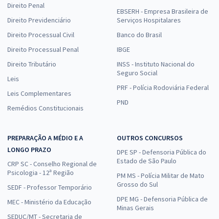
Direito Penal
EBSERH - Empresa Brasileira de
Direito Previdenciário
Serviços Hospitalares
Direito Processual Civil
Banco do Brasil
Direito Processual Penal
IBGE
Direito Tributário
INSS - Instituto Nacional do
Seguro Social
Leis
PRF - Polícia Rodoviária Federal
Leis Complementares
PND
Remédios Constitucionais
PREPARAÇÃO A MÉDIO E A
OUTROS CONCURSOS
LONGO PRAZO
DPE SP - Defensoria Pública do
Estado de São Paulo
CRP SC - Conselho Regional de
Psicologia - 12ª Região
PM MS - Polícia Militar de Mato
Grosso do Sul
SEDF - Professor Temporário
DPE MG - Defensoria Pública de
MEC - Ministério da Educação
Minas Gerais
SEDUC/MT - Secretaria de