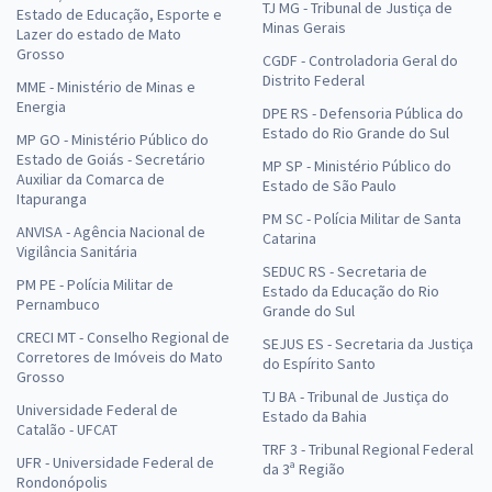
TJ MG - Tribunal de Justiça de
Estado de Educação, Esporte e
Minas Gerais
Lazer do estado de Mato
Grosso
CGDF - Controladoria Geral do
Distrito Federal
MME - Ministério de Minas e
Energia
DPE RS - Defensoria Pública do
Estado do Rio Grande do Sul
MP GO - Ministério Público do
Estado de Goiás - Secretário
MP SP - Ministério Público do
Auxiliar da Comarca de
Estado de São Paulo
Itapuranga
PM SC - Polícia Militar de Santa
ANVISA - Agência Nacional de
Catarina
Vigilância Sanitária
SEDUC RS - Secretaria de
PM PE - Polícia Militar de
Estado da Educação do Rio
Pernambuco
Grande do Sul
CRECI MT - Conselho Regional de
SEJUS ES - Secretaria da Justiça
Corretores de Imóveis do Mato
do Espírito Santo
Grosso
TJ BA - Tribunal de Justiça do
Universidade Federal de
Estado da Bahia
Catalão - UFCAT
TRF 3 - Tribunal Regional Federal
UFR - Universidade Federal de
da 3ª Região
Rondonópolis