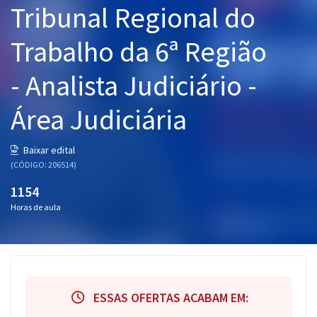
Tribunal Regional do
Pós
Trabalho da 6ª Região
Graduação
- Analista Judiciário -
OAB
Área Judiciária
Mentorias
Questões grátis
Baixar edital
(CÓDIGO: 206514)
Conteúdo gratuito
1154
Blog
Horas de aula
Aprovados
Atendimento
ESSAS OFERTAS ACABAM EM: