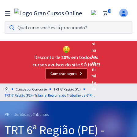
0
Assinatura Ilimitada 11
Acesso a todos os cursos. Teste grátis por 7 dias!
Assinatura OAB Até Passar
Acesso ilimitado a toda preparação para o Exame da
Desconto de
20% em todos os
Ordem, até você passar!
cursos avulsos do site SÓ HOJE!
Comprar agora
Residências Multiprofissionais
Preparação completa e intensiva para as principais
Cursos por Concurso
TRT 6ª Região (PE)
residências em saúde do Brasil
TRT 6ª Região (PE) - Tribunal Regional do Trabalho da 6ª Região - Analista Judiciário - Área Judiciária
Concursos
PE - Jurídicas, Tribunais
Assinatura Ilimitada
TRT 6ª Região (PE) -
Cursos 20% OFF