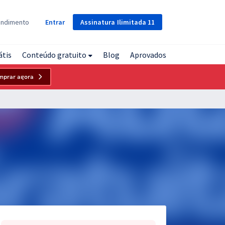
Assinatura
Ilimitada
11
endimento
Entrar
átis
Conteúdo gratuito
Blog
Aprovados
mprar agora