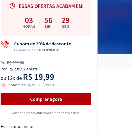
ESSAS OFERTAS ACABAM EM:
03
56
28
:
:
HORAS
MIN
SEG
Cupom de 20% de desconto
Cupom ativado:
GRAN20-OFF
De:
R$ 299,90
Por:
R$ 239,92
à vista
R$ 19,99
ou
12x de
Economize R$ 59,98 (-20%)
Comprar agora
Garantia de devolução do dinheiro em 7 dias.
Este curso inclui: