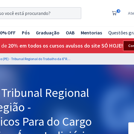
0
At
20% OFF
Pós
Graduação
OAB
Mentorias
Questões gr
 de
20% em todos os cursos avulsos do site SÓ HOJE!
Co
TRT 6ª Região (PE) - Tribunal Regional do Trabalho da 6ª Região - Conhecimentos Básicos Para do Cargo de Analista Judiciário - Área Judiciária
- Tribunal Regional
egião -
cos Para do Cargo