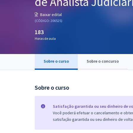
de Analista Judiciár
Pós
Baixar edital
Graduação
(CÓDIGO: 206525)
183
OAB
Horas de aula
Mentorias
Sobre o curso
Sobre o concurso
Questões grátis
Conteúdo gratuito
Blog
Sobre o curso
Aprovados
Satisfação garantida ou seu dinheiro de vo
Você poderá efetuar o cancelamento e obter 
Atendimento
satisfação garantida ou seu dinheiro de volta