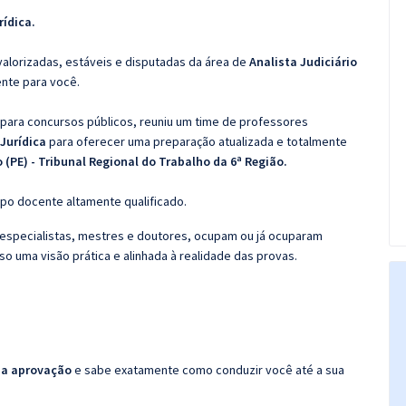
rídica
.
valorizadas, estáveis e disputadas da área de
Analista Judiciário
ente para você.
 para concursos públicos, reuniu um time de professores
 Jurídica
para oferecer uma preparação atualizada e totalmente
 (PE) - Tribunal Regional do Trabalho da 6ª Região.
po docente altamente qualificado.
specialistas, mestres e doutores, ocupam ou já ocuparam
so uma visão prática e alinhada à realidade das provas.
da aprovação
e sabe exatamente como conduzir você até a sua