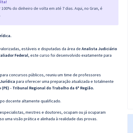
lta!
100% do dinheiro de volta em até 7 dias. Aqui, no Gran, é
.
rídica
.
valorizadas, estáveis e disputadas da área de
Analista Judiciário
valiador Federal
, este curso foi desenvolvido exatamente para
 para concursos públicos, reuniu um time de professores
 Jurídica
para oferecer uma preparação atualizada e totalmente
 (PE) - Tribunal Regional do Trabalho da 6ª Região.
po docente altamente qualificado.
specialistas, mestres e doutores, ocupam ou já ocuparam
so uma visão prática e alinhada à realidade das provas.