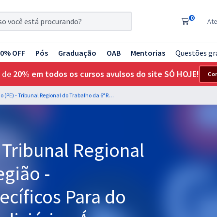
0
At
20% OFF
Pós
Graduação
OAB
Mentorias
Questões gr
 de
20% em todos os cursos avulsos do site SÓ HOJE!
Co
TRT 6ª Região (PE) - Tribunal Regional do Trabalho da 6ª Região - Conhecimentos Específicos Para do Cargo de Analista Judiciário - Área Judiciária - Especialidade Oficial de Justiça Avaliador Federal
- Tribunal Regional
egião -
cíficos Para do