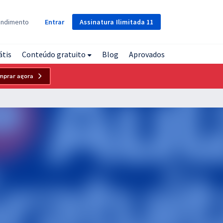
Assinatura
Ilimitada
11
endimento
Entrar
átis
Conteúdo gratuito
Blog
Aprovados
mprar agora