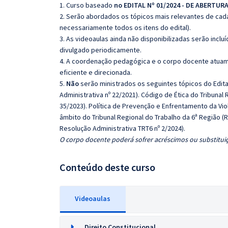
1. Curso baseado
no EDITAL Nº 01/2024 - DE ABERTUR
2. Serão abordados os tópicos mais relevantes de cada
necessariamente todos os itens do edital).
3. As videoaulas ainda não disponibilizadas serão inc
divulgado periodicamente.
4. A coordenação pedagógica e o corpo docente atuam
eficiente e direcionada.
5.
Não
serão ministrados os seguintes tópicos do Edita
Administrativa nº 22/2021). Código de Ética do Tribunal
35/2023). Política de Prevenção e Enfrentamento da Vi
âmbito do Tribunal Regional do Trabalho da 6ª Região (
Resolução Administrativa TRT6 nº 2/2024).
O corpo docente poderá sofrer acréscimos ou substituiç
Conteúdo deste curso
Videoaulas
Direito Constitucional