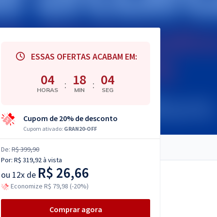
ESSAS OFERTAS ACABAM EM:
04
18
03
:
:
HORAS
MIN
SEG
Cupom de 20% de desconto
Cupom ativado:
GRAN20-OFF
De:
R$ 399,90
Por:
R$ 319,92
à vista
R$ 26,66
ou
12x de
Economize R$ 79,98 (-20%)
Comprar agora