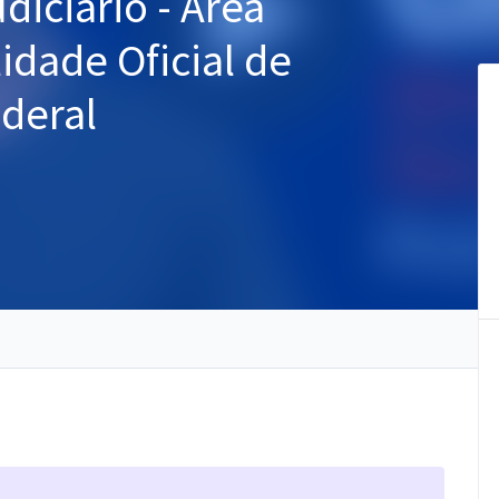
diciário - Área
lidade Oficial de
ederal