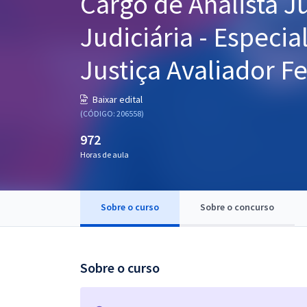
Cargo de Analista Ju
Pós
Judiciária - Especia
Graduação
Justiça Avaliador F
OAB
Baixar edital
Mentorias
(CÓDIGO: 206558)
972
Questões grátis
Horas de aula
Conteúdo gratuito
Blog
Sobre o curso
Sobre o concurso
Aprovados
Atendimento
Sobre o curso