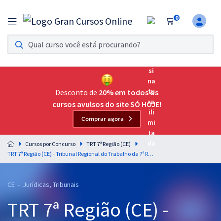
0
Assinatura Ilimitada 11
Acesso a todos os cursos. Teste grátis por 7 dias!
Assinatura OAB Até Passar
Acesso ilimitado a toda preparação para o Exame da
Desconto de
20% em todos os
Ordem, até você passar!
cursos avulsos do site SÓ HOJE!
Comprar agora
Residências Multiprofissionais
Preparação completa e intensiva para as principais
Cursos por Concurso
TRT 7ª Região (CE)
residências em saúde do Brasil
TRT 7ª Região (CE) - Tribunal Regional do Trabalho da 7ª Região - Conhecimentos Básicos Para do Cargo de Analista Judiciário - Área Judiciária
Concursos
CE - Jurídicas, Tribunais
Assinatura Ilimitada
TRT 7ª Região (CE) -
Cursos 20% OFF