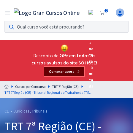
0
Assinatura Ilimitada 11
Acesso a todos os cursos. Teste grátis por 7 dias!
Assinatura OAB Até Passar
Acesso ilimitado a toda preparação para o Exame da
Desconto de
20% em todos os
Ordem, até você passar!
cursos avulsos do site SÓ HOJE!
Comprar agora
Residências Multiprofissionais
Preparação completa e intensiva para as principais
Cursos por Concurso
TRT 7ª Região (CE)
residências em saúde do Brasil
TRT 7ª Região (CE) - Tribunal Regional do Trabalho da 7ª Região - Conhecimentos Específicos Para o Cargo de Analista Judiciário - Área Judiciária
Concursos
CE - Jurídicas, Tribunais
Assinatura Ilimitada
TRT 7ª Região (CE) -
Cursos 20% OFF