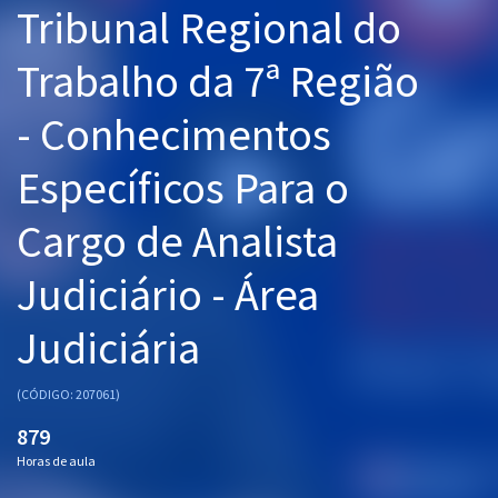
Tribunal Regional do
Pós
Trabalho da 7ª Região
Graduação
- Conhecimentos
OAB
Específicos Para o
Mentorias
Cargo de Analista
Questões grátis
Conteúdo gratuito
Judiciário - Área
Blog
Judiciária
Aprovados
(CÓDIGO: 207061)
Atendimento
879
Horas de aula