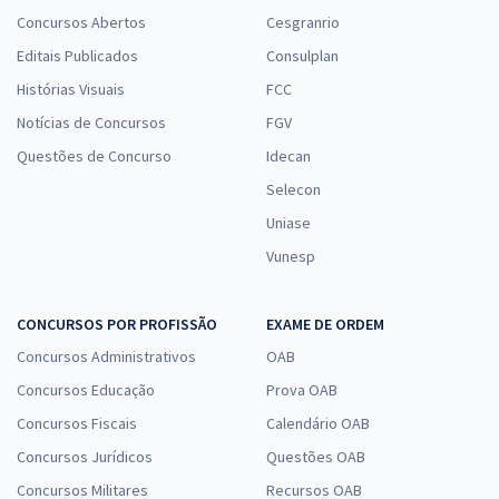
Concursos Abertos
Cesgranrio
Editais Publicados
Consulplan
Histórias Visuais
FCC
Notícias de Concursos
FGV
Questões de Concurso
Idecan
Selecon
Uniase
Vunesp
CONCURSOS POR PROFISSÃO
EXAME DE ORDEM
Concursos Administrativos
OAB
Concursos Educação
Prova OAB
Concursos Fiscais
Calendário OAB
Concursos Jurídicos
Questões OAB
Concursos Militares
Recursos OAB