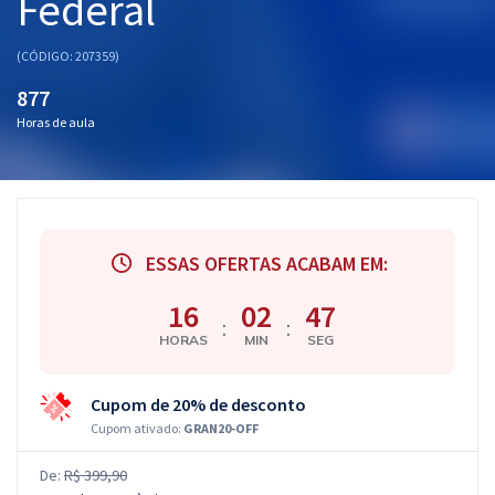
Federal
(CÓDIGO: 207359)
877
Horas de aula
ESSAS OFERTAS ACABAM EM:
16
02
46
:
:
HORAS
MIN
SEG
Cupom de 20% de desconto
Cupom ativado:
GRAN20-OFF
De:
R$ 399,90