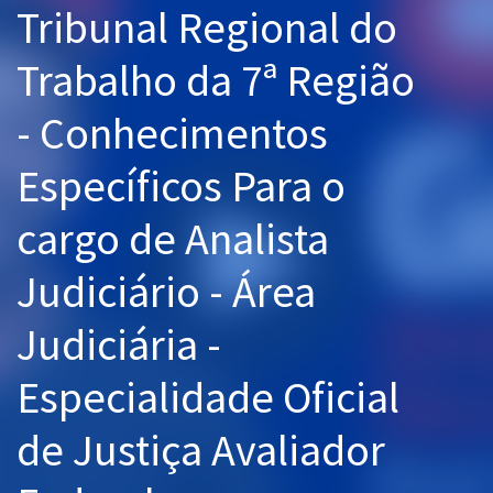
Tribunal Regional do
Pós
Trabalho da 7ª Região
Graduação
- Conhecimentos
OAB
Específicos Para o
Mentorias
cargo de Analista
Questões grátis
Conteúdo gratuito
Judiciário - Área
Blog
Judiciária -
Aprovados
Especialidade Oficial
Atendimento
de Justiça Avaliador