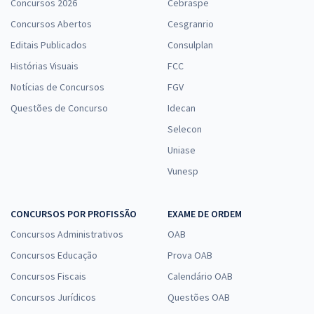
Concursos 2026
Cebraspe
Concursos Abertos
Cesgranrio
Editais Publicados
Consulplan
Histórias Visuais
FCC
Notícias de Concursos
FGV
Questões de Concurso
Idecan
Selecon
Uniase
Vunesp
CONCURSOS POR PROFISSÃO
EXAME DE ORDEM
Concursos Administrativos
OAB
Concursos Educação
Prova OAB
Concursos Fiscais
Calendário OAB
Concursos Jurídicos
Questões OAB