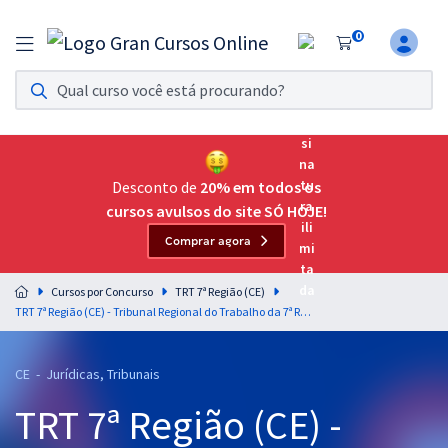
0
Assinatura Ilimitada 11
Acesso a todos os cursos. Teste grátis por 7 dias!
Assinatura OAB Até Passar
Acesso ilimitado a toda preparação para o Exame da
Desconto de
20% em todos os
Ordem, até você passar!
cursos avulsos do site SÓ HOJE!
Comprar agora
Residências Multiprofissionais
Preparação completa e intensiva para as principais
Cursos por Concurso
TRT 7ª Região (CE)
residências em saúde do Brasil
TRT 7ª Região (CE) - Tribunal Regional do Trabalho da 7ª Região - Conhecimentos Específicos Para o cargo de Analista Judiciário - Área Judiciária - Especialidade Oficial de Justiça Avaliador Federal
Concursos
CE - Jurídicas, Tribunais
Assinatura Ilimitada
TRT 7ª Região (CE) -
Cursos 20% OFF