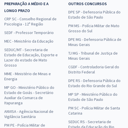
PREPARAÇÃO A MÉDIO E A
OUTROS CONCURSOS
LONGO PRAZO
DPE SP - Defensoria Pública do
Estado de São Paulo
CRP SC - Conselho Regional de
Psicologia - 12ª Região
PM MS - Polícia Militar de Mato
Grosso do Sul
SEDF - Professor Temporário
DPE MG - Defensoria Pública de
MEC - Ministério da Educação
Minas Gerais
SEDUC/MT - Secretaria de
TJ MG - Tribunal de Justiça de
Estado de Educação, Esporte e
Minas Gerais
Lazer do estado de Mato
Grosso
CGDF - Controladoria Geral do
Distrito Federal
MME - Ministério de Minas e
Energia
DPE RS - Defensoria Pública do
Estado do Rio Grande do Sul
MP GO - Ministério Público do
Estado de Goiás - Secretário
MP SP - Ministério Público do
Auxiliar da Comarca de
Estado de São Paulo
Itapuranga
PM SC - Polícia Militar de Santa
ANVISA - Agência Nacional de
Catarina
Vigilância Sanitária
SEDUC RS - Secretaria de
PM PE - Polícia Militar de
Estado da Educação do Rio