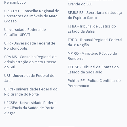
Pernambuco
Grande do Sul
CRECI MT - Conselho Regional de
SEJUS ES - Secretaria da Justiça
Corretores de Imóveis do Mato
do Espírito Santo
Grosso
TJ BA - Tribunal de Justiça do
Universidade Federal de
Estado da Bahia
Catalão - UFCAT
TRF 3 - Tribunal Regional Federal
UFR - Universidade Federal de
da 3ª Região
Rondonópolis
MP RO - Ministério Público de
CRA MS - Conselho Regional de
Rondônia
Administração do Mato Grosso
do Sul
TCE SP - Tribunal de Contas do
Estado de São Paulo
UFJ - Universidade Federal de
Jataí
Politec PE - Polícia Científica de
Pernambuco
UFRN - Universidade Federal do
Rio Grande do Norte
UFCSPA - Universidade Federal
de Ciência da Saúde de Porto
Alegre