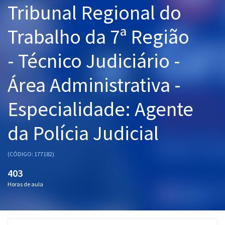
Tribunal Regional do
Pós
Trabalho da 7ª Região
Graduação
- Técnico Judiciário -
OAB
Área Administrativa -
Mentorias
Especialidade: Agente
Questões grátis
Conteúdo gratuito
da Polícia Judicial
Blog
(CÓDIGO: 177182)
Aprovados
403
Horas de aula
Atendimento