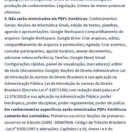
produção de conhecimentos. Legislação: Crimes de menor potencial
ofensivo.
5. Não serão ministrados em PDFs Sintéticos:
Conhecimentos
Gerais: Noções de Informática: Email, edição de textos, planilhas,
agenda e apresentações: Google Workspace Compartilhamento de
arquivos: Google Workspace. Google Drive: Criar arquivos, editar,
compartilhamento de arquivos e permissões; Agenda: Criar eventos,
convidar participantes, ajustar horários, anexar documentos,
adicionar videoconferência; Tarefas; Google Meet; Gmail:
Configurações rápidas, painel de visualização, marcadores); editor
de texto (documentos Google). Noções de Direito Administrativo: Lei
de Introdução às normas do Direito Brasileiro e sua aplicação na
Administração Pública. Lei de Introdução às normas do Direito
Brasileiro (Decreto-Lei nº 4.657/1942 com redação dada pela Lei nº
12.376/2010) e sua aplicação na Administração Pública: poder
hierárquico, poder disciplinar, poder regulamentar, poder de polícia.
Em conhecimentos específicos serão ministrados PDFs Sintéticos
somente dos conteúdos:
Primeiros-socorros: Noções de primeiros-
socorros no trânsito (2005) - DENATRAN. Código de Trânsito Brasileiro
- Lei nº 9.503/1997 e alterações: Capítulos I a XX, Anexo I e II do