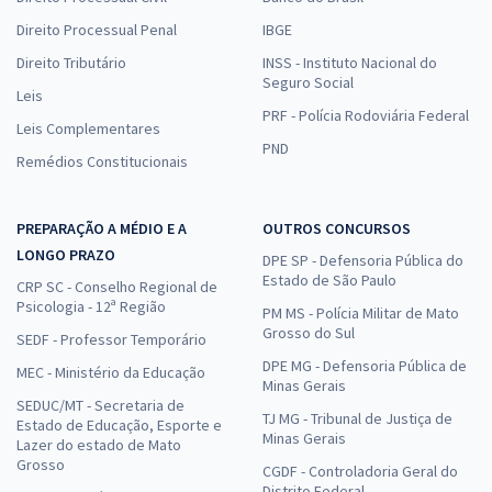
Direito Processual Penal
IBGE
Direito Tributário
INSS - Instituto Nacional do
Seguro Social
Leis
PRF - Polícia Rodoviária Federal
Leis Complementares
PND
Remédios Constitucionais
PREPARAÇÃO A MÉDIO E A
OUTROS CONCURSOS
LONGO PRAZO
DPE SP - Defensoria Pública do
Estado de São Paulo
CRP SC - Conselho Regional de
Psicologia - 12ª Região
PM MS - Polícia Militar de Mato
Grosso do Sul
SEDF - Professor Temporário
DPE MG - Defensoria Pública de
MEC - Ministério da Educação
Minas Gerais
SEDUC/MT - Secretaria de
TJ MG - Tribunal de Justiça de
Estado de Educação, Esporte e
Minas Gerais
Lazer do estado de Mato
Grosso
CGDF - Controladoria Geral do
Distrito Federal