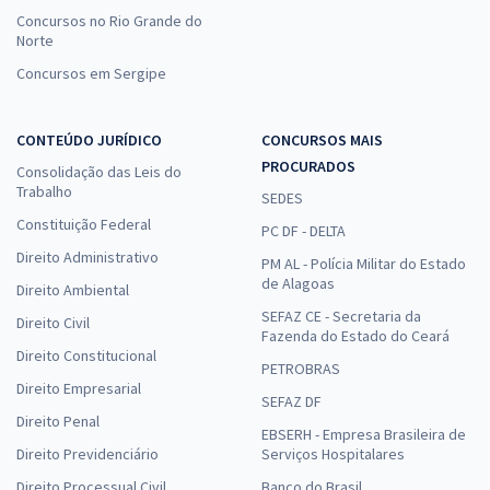
Concursos no Rio Grande do
Norte
Concursos em Sergipe
CONTEÚDO JURÍDICO
CONCURSOS MAIS
PROCURADOS
Consolidação das Leis do
Trabalho
SEDES
Constituição Federal
PC DF - DELTA
Direito Administrativo
PM AL - Polícia Militar do Estado
de Alagoas
Direito Ambiental
SEFAZ CE - Secretaria da
Direito Civil
Fazenda do Estado do Ceará
Direito Constitucional
PETROBRAS
Direito Empresarial
SEFAZ DF
Direito Penal
EBSERH - Empresa Brasileira de
Direito Previdenciário
Serviços Hospitalares
Direito Processual Civil
Banco do Brasil