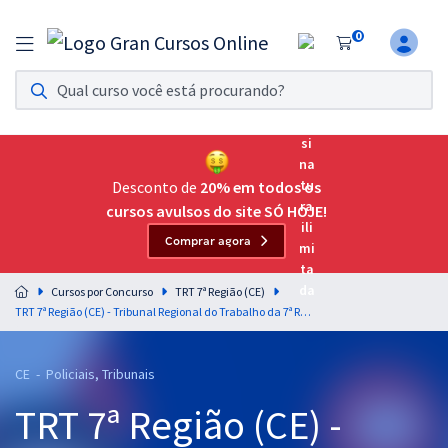
0
Assinatura Ilimitada 11
Acesso a todos os cursos. Teste grátis por 7 dias!
Assinatura OAB Até Passar
Acesso ilimitado a toda preparação para o Exame da
Desconto de
20% em todos os
Ordem, até você passar!
cursos avulsos do site SÓ HOJE!
Comprar agora
Residências Multiprofissionais
Preparação completa e intensiva para as principais
Cursos por Concurso
TRT 7ª Região (CE)
residências em saúde do Brasil
TRT 7ª Região (CE) - Tribunal Regional do Trabalho da 7ª Região - Técnico Judiciário - Área Administrativa - Especialidade: Agente da Polícia Judicial
Concursos
CE - Policiais, Tribunais
Assinatura Ilimitada
TRT 7ª Região (CE) -
Cursos 20% OFF