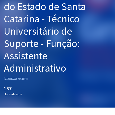
do Estado de Santa
Pós
Catarina - Técnico
Graduação
Universitário de
OAB
Suporte - Função:
Mentorias
Assistente
Questões grátis
Conteúdo gratuito
Administrativo
Blog
(CÓDIGO: 200864)
Aprovados
157
Horas de aula
Atendimento