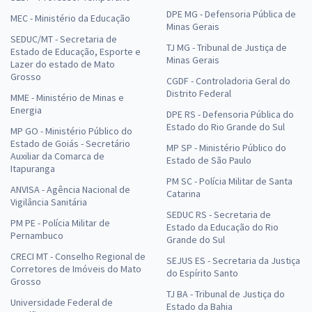
DPE MG - Defensoria Pública de
MEC - Ministério da Educação
Minas Gerais
SEDUC/MT - Secretaria de
TJ MG - Tribunal de Justiça de
Estado de Educação, Esporte e
Minas Gerais
Lazer do estado de Mato
Grosso
CGDF - Controladoria Geral do
Distrito Federal
MME - Ministério de Minas e
Energia
DPE RS - Defensoria Pública do
Estado do Rio Grande do Sul
MP GO - Ministério Público do
Estado de Goiás - Secretário
MP SP - Ministério Público do
Auxiliar da Comarca de
Estado de São Paulo
Itapuranga
PM SC - Polícia Militar de Santa
ANVISA - Agência Nacional de
Catarina
Vigilância Sanitária
SEDUC RS - Secretaria de
PM PE - Polícia Militar de
Estado da Educação do Rio
Pernambuco
Grande do Sul
CRECI MT - Conselho Regional de
SEJUS ES - Secretaria da Justiça
Corretores de Imóveis do Mato
do Espírito Santo
Grosso
TJ BA - Tribunal de Justiça do
Universidade Federal de
Estado da Bahia