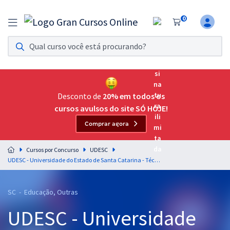
0
Assinatura Ilimitada 11
Acesso a todos os cursos. Teste grátis por 7 dias!
Assinatura OAB Até Passar
Acesso ilimitado a toda preparação para o Exame da
Desconto de
20% em todos os
Ordem, até você passar!
cursos avulsos do site SÓ HOJE!
Comprar agora
Residências Multiprofissionais
Preparação completa e intensiva para as principais
Cursos por Concurso
UDESC
residências em saúde do Brasil
UDESC - Universidade do Estado de Santa Catarina - Técnico Universitário de Desenvolvimento - Função: Pedagogo
Concursos
SC - Educação, Outras
Assinatura Ilimitada
UDESC - Universidade
Cursos 20% OFF