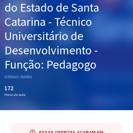
do Estado de Santa
Pós
Catarina - Técnico
Graduação
Universitário de
OAB
Desenvolvimento -
Mentorias
Função: Pedagogo
Questões grátis
Conteúdo gratuito
(CÓDIGO: 201001)
Blog
172
Horas de aula
Aprovados
Atendimento
ESSAS OFERTAS ACABAM EM: