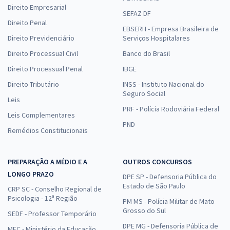
Direito Empresarial
SEFAZ DF
Direito Penal
EBSERH - Empresa Brasileira de
Direito Previdenciário
Serviços Hospitalares
Direito Processual Civil
Banco do Brasil
Direito Processual Penal
IBGE
Direito Tributário
INSS - Instituto Nacional do
Seguro Social
Leis
PRF - Polícia Rodoviária Federal
Leis Complementares
PND
Remédios Constitucionais
PREPARAÇÃO A MÉDIO E A
OUTROS CONCURSOS
LONGO PRAZO
DPE SP - Defensoria Pública do
Estado de São Paulo
CRP SC - Conselho Regional de
Psicologia - 12ª Região
PM MS - Polícia Militar de Mato
Grosso do Sul
SEDF - Professor Temporário
DPE MG - Defensoria Pública de
MEC - Ministério da Educação