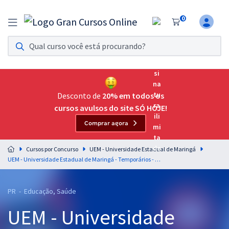
0
Assinatura Ilimitada 11
Acesso a todos os cursos. Teste grátis por 7 dias!
Assinatura OAB Até Passar
Acesso ilimitado a toda preparação para o Exame da
Desconto de
20% em todos os
Ordem, até você passar!
cursos avulsos do site SÓ HOJE!
Comprar agora
Residências Multiprofissionais
Preparação completa e intensiva para as principais
Cursos por Concurso
UEM - Universidade Estadual de Maringá
residências em saúde do Brasil
UEM - Universidade Estadual de Maringá - Temporários - Enfermeiro do Trabalho (Módulo Especial)
Concursos
PR - Educação, Saúde
Assinatura Ilimitada
UEM - Universidade
Cursos 20% OFF