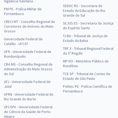
Vigilância Sanitária
SEDUC RS - Secretaria de
PM PE - Polícia Militar de
Estado da Educação do Rio
Pernambuco
Grande do Sul
CRECI MT - Conselho Regional de
SEJUS ES - Secretaria da Justiça
Corretores de Imóveis do Mato
do Espírito Santo
Grosso
TJ BA - Tribunal de Justiça do
Universidade Federal de
Estado da Bahia
Catalão - UFCAT
TRF 3 - Tribunal Regional Federal
UFR - Universidade Federal de
da 3ª Região
Rondonópolis
MP RO - Ministério Público de
CRA MS - Conselho Regional de
Rondônia
Administração do Mato Grosso
do Sul
TCE SP - Tribunal de Contas do
Estado de São Paulo
UFJ - Universidade Federal de
Jataí
Politec PE - Polícia Científica de
Pernambuco
UFRN - Universidade Federal do
Rio Grande do Norte
UFCSPA - Universidade Federal
de Ciência da Saúde de Porto
Alegre