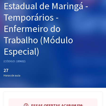
Estadual de Maringá -
Pós
Temporários -
Graduação
Enfermeiro do
OAB
Trabalho (Módulo
Mentorias
Especial)
Questões grátis
Conteúdo gratuito
(CÓDIGO: 189602)
Blog
27
Horas de aula
Aprovados
Atendimento
ESSAS OFERTAS ACABAM EM: