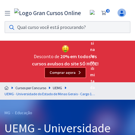
0
Assinatura Ilimitada 11
Acesso a todos os cursos. Teste grátis por 7 dias!
Assinatura OAB Até Passar
Acesso ilimitado a toda preparação para o Exame da
Desconto de
20% em todos os
Ordem, até você passar!
cursos avulsos do site SÓ HOJE!
Comprar agora
Residências Multiprofissionais
Preparação completa e intensiva para as principais
Cursos por Concurso
UEMG
residências em saúde do Brasil
UEMG - Universidade do Estado de Minas Gerais - Cargo 10 - Analista Universitário - Psicologia
Concursos
MG - Educação
Assinatura Ilimitada
UEMG - Universidade
Cursos 20% OFF