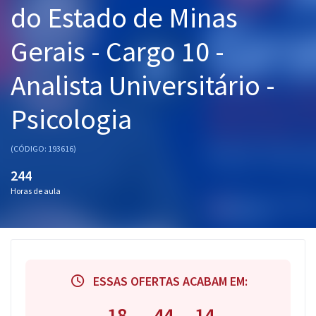
do Estado de Minas
Pós
Gerais - Cargo 10 -
Graduação
Analista Universitário -
OAB
Psicologia
Mentorias
Questões grátis
(CÓDIGO: 193616)
244
Conteúdo gratuito
Horas de aula
Blog
Aprovados
Atendimento
ESSAS OFERTAS ACABAM EM:
18
44
13