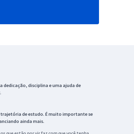
 dedicação, disciplina e uma ajuda de
.
 trajetória de estudo. É muito importante se
tanciando ainda mais.
s que estão por vir faz com que você tenha