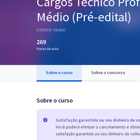
Cargos Técnico Prof
Pós
Médio (Pré-edital)
Graduação
(CÓDIGO: 191422)
OAB
269
Mentorias
Horas de aula
Questões grátis
Sobre o curso
Sobre o concurso
Conteúdo gratuito
Blog
Sobre o curso
Aprovados
Atendimento
Satisfação garantida ou seu dinheiro de vo
Você poderá efetuar o cancelamento e obter 
satisfação garantida ou seu dinheiro de volta