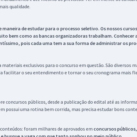
ais qualidade.
 maneira de estudar para o processo seletivo. Os nossos curso
uito bem como as bancas organizadoras trabalham. Conhecer a
tíssimo, pois cada uma tem a sua forma de administrar os proc
 a materiais exclusivos para o concurso em questão. São diversos 
a facilitar o seu entendimento e tornar o seu cronograma mais fle
re concursos públicos, desde a publicação do edital até as inform
em possui uma rotina bem corrida, mas precisa estudar bons conte
 conteúdos: foram milhares de aprovados em
concursos públicos,
s e busque a vaga com que tanto sonhou no meio público.