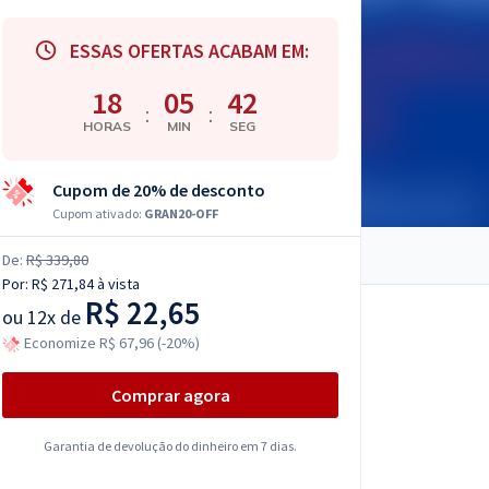
ESSAS OFERTAS ACABAM EM:
18
05
41
:
:
HORAS
MIN
SEG
Cupom de 20% de desconto
Cupom ativado:
GRAN20-OFF
De:
R$ 339,80
Por:
R$ 271,84
à vista
R$ 22,65
ou
12x de
Economize R$ 67,96 (-20%)
Comprar agora
Garantia de devolução do dinheiro em 7 dias.