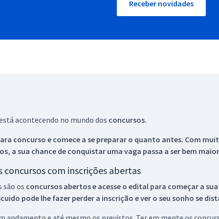
Receber novidades
ue está acontecendo no mundo dos
concursos.
ara concurso e comece a se preparar o quanto antes. Com muita
os, a sua chance de conquistar uma vaga passa a ser bem maior
os concursos com inscrições abertas
s são os
concursos abertos e acesse o edital para começar a sua
ido pode lhe fazer perder a inscrição e ver o seu sonho se dis
 em andamento e até mesmo os previstos. Ter em mente os concurso