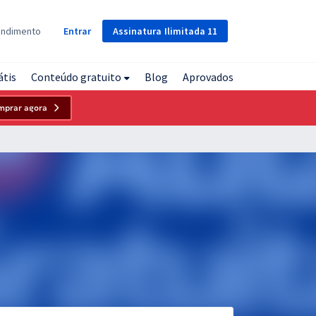
Assinatura
Ilimitada
11
endimento
Entrar
átis
Conteúdo gratuito
Blog
Aprovados
mprar agora