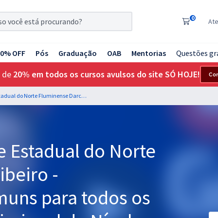
0
At
20% OFF
Pós
Graduação
OAB
Mentorias
Questões gr
 de
20% em todos os cursos avulsos do site SÓ HOJE!
Co
UENF - Universidade Estadual do Norte Fluminense Darcy Ribeiro - Conhecimentos Comuns para todos os Cargos Técnico Profissional de Nível Médio (Pré-edital)
e Estadual do Norte
beiro -
uns para todos os