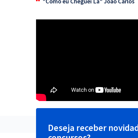
"Como eu Cheguei Lá" João Carlos
Deseja receber novida
concursos?