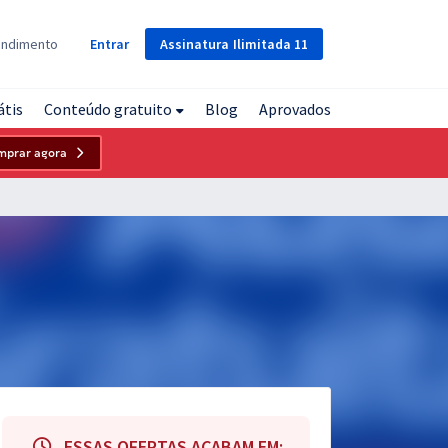
Assinatura
Ilimitada
11
endimento
Entrar
átis
Conteúdo gratuito
Blog
Aprovados
mprar agora
ESSAS OFERTAS ACABAM EM: