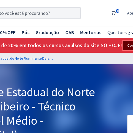
0
At
20% OFF
Pós
Graduação
OAB
Mentorias
Questões gr
 de
20% em todos os cursos avulsos do site SÓ HOJE!
Co
UENF - Universidade Estadual do Norte Fluminense Darcy Ribeiro - Técnico Profissional de Nível Médio - Informática (Pré-edital)
e Estadual do Norte
beiro - Técnico
l Médio -