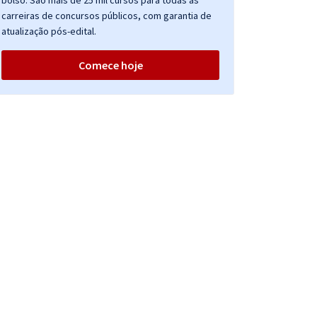
bolso. São mais de 25 mil cursos para todas as
carreiras de concursos públicos, com garantia de
atualização pós-edital.
Comece hoje