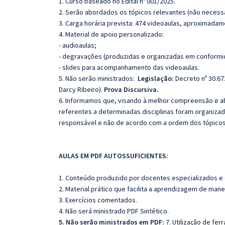
1. Curso baseado no Edital nº 001/2025.
2. Serão abordados os tópicos relevantes (não necessa
3. Carga horária prevista: 474 videoaulas, aproximadam
4. Material de apoio personalizado:
- audioaulas;
- degravações (produzidas e organizadas em conformi
- slides para acompanhamento das videoaulas.
5. Não serão ministrados:
Legislação:
Decreto nº 30.67
Darcy Ribeiro).
Prova Discursiva.
6. Informamos que, visando à melhor compreensão e ab
referentes a determinadas disciplinas foram organizad
responsável e não de acordo com a ordem dos tópico
AULAS EM PDF AUTOSSUFICIENTES:
1. Conteúdo produzido por docentes especializados e
2. Material prático que facilita a aprendizagem de mane
3. Exercícios comentados.
4. Não será ministrado PDF Sintético.
5. Não serão ministrados em PDF:
7. Utilização de fer