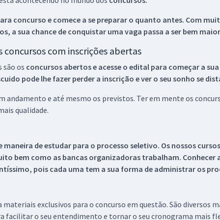
ue está acontecendo no mundo dos
concursos.
ara concurso e comece a se preparar o quanto antes. Com muita
os, a sua chance de conquistar uma vaga passa a ser bem maior
os concursos com inscrições abertas
s são os
concursos abertos e acesse o edital para começar a sua
ido pode lhe fazer perder a inscrição e ver o seu sonho se dis
 em andamento e até mesmo os previstos. Ter em mente os concurso
ais qualidade.
 maneira de estudar para o processo seletivo. Os nossos curso
uito bem como as bancas organizadoras trabalham. Conhecer a
tíssimo, pois cada uma tem a sua forma de administrar os proc
 a materiais exclusivos para o concurso em questão. São diversos 
a facilitar o seu entendimento e tornar o seu cronograma mais fle