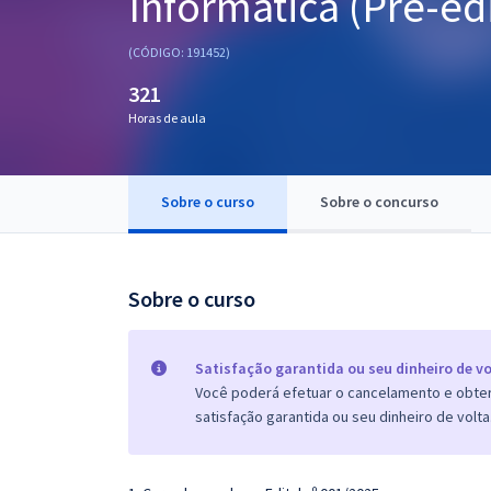
Informática (Pré-edi
Pós
(CÓDIGO: 191452)
Graduação
321
Horas de aula
OAB
Mentorias
Sobre o curso
Sobre o concurso
Questões grátis
Conteúdo gratuito
Sobre o curso
Blog
Aprovados
Satisfação garantida ou seu dinheiro de vo
Você poderá efetuar o cancelamento e obter 
satisfação garantida ou seu dinheiro de volta
Atendimento