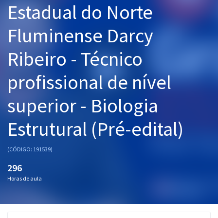
Estadual do Norte
Pós
Fluminense Darcy
Graduação
Ribeiro - Técnico
OAB
profissional de nível
Mentorias
superior - Biologia
Questões grátis
Conteúdo gratuito
Estrutural (Pré-edital)
Blog
(CÓDIGO: 191539)
Aprovados
296
Horas de aula
Atendimento