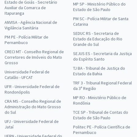
Estado de Goiás - Secretário
MP SP - Ministério Público do
Auxiliar da Comarca de
Estado de São Paulo
Itapuranga
PM SC - Polícia Militar de Santa
ANVISA - Agência Nacional de
Catarina
Vigilância Sanitária
SEDUC RS - Secretaria de
PM PE - Polícia Militar de
Estado da Educação do Rio
Pernambuco
Grande do Sul
CRECI MT - Conselho Regional de
SEJUS ES - Secretaria da Justiça
Corretores de Imóveis do Mato
do Espírito Santo
Grosso
TJ BA - Tribunal de Justiça do
Universidade Federal de
Estado da Bahia
Catalão - UFCAT
TRF 3 - Tribunal Regional Federal
UFR - Universidade Federal de
da 3ª Região
Rondonópolis
MP RO - Ministério Público de
CRA MS - Conselho Regional de
Rondônia
Administração do Mato Grosso
do Sul
TCE SP - Tribunal de Contas do
Estado de São Paulo
UFJ - Universidade Federal de
Jataí
Politec PE - Polícia Científica de
Pernambuco
UFRN - Universidade Federal do