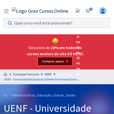
0
Assinatura Ilimitada 11
Acesso a todos os cursos. Teste grátis por 7 dias!
Assinatura OAB Até Passar
Acesso ilimitado a toda preparação para o Exame da
Desconto de
20% em todos os
Ordem, até você passar!
cursos avulsos do site SÓ HOJE!
Comprar agora
Residências Multiprofissionais
Preparação completa e intensiva para as principais
Cursos por Concurso
UENF
residências em saúde do Brasil
UENF - Universidade Estadual do Norte Fluminense Darcy Ribeiro - Técnico profissional de nível superior - Biologia Estrutural (Pré-edital)
Concursos
RJ - Administrativas, Educação, Outras, Saúde
Assinatura Ilimitada
UENF - Universidade
Cursos 20% OFF