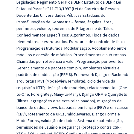
Legislação: Regimento Geral da UENP.
Estatuto da UENP. Lei
Estadual Paraná nº 11.713/1997 (Lei da Carreira do Pessoal
Docente das Universidades Públicas Estaduais do
Paraná). Noções de Geometria – forma, ângulos, área,
perímetro, volume, teoremas de Pitágoras e de Tales.
Conhecimentos Específicos:
Algoritmos. Tipos de dados
elementares e estruturados. Estruturas de controle de fluxo.
Programação estruturada. Modularização. Acoplamento entre
módulos e coesão de módulos. Procedimentos e sub-rotinas.
Chamadas por referência e valor. Programação por eventos.
Gerenciamento de pacotes com pip, ambientes virtuais e
padrões de codificação (PEP 8). Framework Django e Backend:
arquitetura MVT (Model-ViewTemplate), ciclo de vida da
requisição HTTP, definição de modelos, relacionamentos (One-
to-One, ForeignKey, Many-to-Many), Django ORM e QuerySets
(filtros, agregações e selects relacionados), migrações de
banco de dados, views baseadas em função (FBV) e em classe
(CBV), roteamento de URLs, middlewares, Django Forms e
ModelForms, validação de dados.
Sistema de autenticação,
permissões de usuário e segurança (proteção contra CSRF,
XSS e SQL Injection). NGINX: Configuração como proxy reverso,