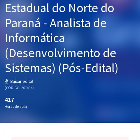
Estadual do Norte do
Pós
Paraná - Analista de
Graduação
Informática
OAB
(Desenvolvimento de
Mentorias
Sistemas) (Pós-Edital)
Questões grátis
Conteúdo gratuito
Baixar edital
(CÓDIGO: 207414)
Blog
417
Aprovados
Horas de aula
Atendimento