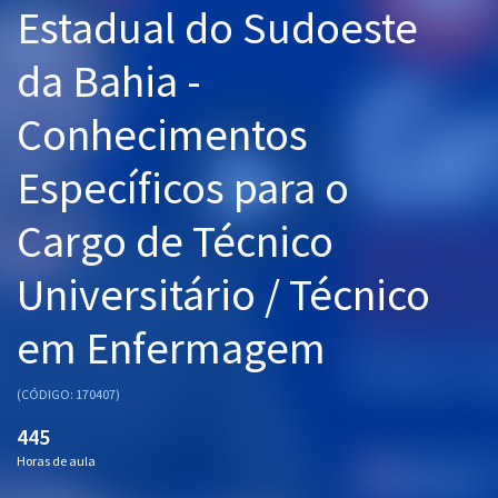
Estadual do Sudoeste
Pós
da Bahia -
Graduação
Conhecimentos
OAB
Específicos para o
Mentorias
Cargo de Técnico
Questões grátis
Conteúdo gratuito
Universitário / Técnico
Blog
em Enfermagem
Aprovados
(CÓDIGO: 170407)
Atendimento
445
Horas de aula