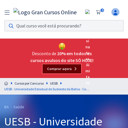
0
Assinatura Ilimitada 11
Acesso a todos os cursos. Teste grátis por 7 dias!
Assinatura OAB Até Passar
Acesso ilimitado a toda preparação para o Exame da
Desconto de
20% em todos os
Ordem, até você passar!
cursos avulsos do site SÓ HOJE!
Comprar agora
Residências Multiprofissionais
Preparação completa e intensiva para as principais
Cursos por Concurso
UESB
residências em saúde do Brasil
UESB - Universidade Estadual do Sudoeste da Bahia - Conhecimentos Específicos para o Cargo de Técnico Universitário / Técnico em Enfermagem
Concursos
BA - Saúde
Assinatura Ilimitada
UESB - Universidade
Cursos 20% OFF