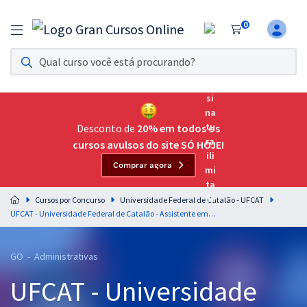
0
Assinatura Ilimitada 11
Acesso a todos os cursos. Teste grátis por 7 dias!
Assinatura OAB Até Passar
Acesso ilimitado a toda preparação para o Exame da
Desconto de
20% em todos os
Ordem, até você passar!
cursos avulsos do site SÓ HOJE!
Comprar agora
Residências Multiprofissionais
Preparação completa e intensiva para as principais
Cursos por Concurso
Universidade Federal de Catalão - UFCAT
residências em saúde do Brasil
UFCAT - Universidade Federal de Catalão - Assistente em Administração
Concursos
GO - Administrativas
Assinatura Ilimitada
UFCAT - Universidade
Cursos 20% OFF