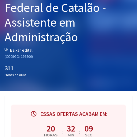
Federal de Catalão -
Pós
Assistente em
Graduação
Administração
OAB
Mentorias
Baixar edital
(CÓDIGO: 198806)
Questões grátis
311
Horas de aula
Conteúdo gratuito
Blog
Aprovados
ESSAS OFERTAS ACABAM EM:
Atendimento
20
32
08
:
:
HORAS
MIN
SEG