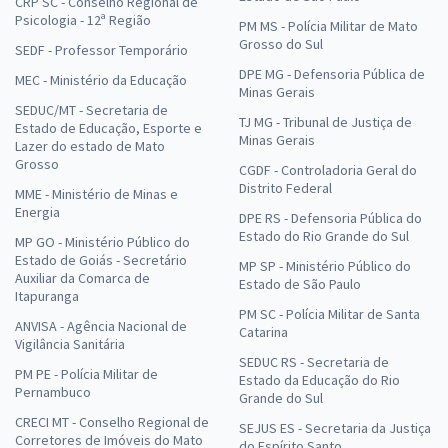
CRP SC - Conselho Regional de
Psicologia - 12ª Região
PM MS - Polícia Militar de Mato
Grosso do Sul
SEDF - Professor Temporário
DPE MG - Defensoria Pública de
MEC - Ministério da Educação
Minas Gerais
SEDUC/MT - Secretaria de
TJ MG - Tribunal de Justiça de
Estado de Educação, Esporte e
Minas Gerais
Lazer do estado de Mato
Grosso
CGDF - Controladoria Geral do
Distrito Federal
MME - Ministério de Minas e
Energia
DPE RS - Defensoria Pública do
Estado do Rio Grande do Sul
MP GO - Ministério Público do
Estado de Goiás - Secretário
MP SP - Ministério Público do
Auxiliar da Comarca de
Estado de São Paulo
Itapuranga
PM SC - Polícia Militar de Santa
ANVISA - Agência Nacional de
Catarina
Vigilância Sanitária
SEDUC RS - Secretaria de
PM PE - Polícia Militar de
Estado da Educação do Rio
Pernambuco
Grande do Sul
CRECI MT - Conselho Regional de
SEJUS ES - Secretaria da Justiça
Corretores de Imóveis do Mato
do Espírito Santo