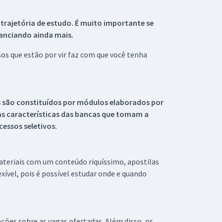
 trajetória de estudo. É muito importante se
tanciando ainda mais.
s que estão por vir faz com que você tenha
s são constituídos por módulos elaborados por
s características das bancas que tomam a
essos seletivos.
materiais com um conteúdo riquíssimo, apostilas
xível, pois é possível estudar onde e quando
ações sobre as vagas ofertadas. Além disso, os