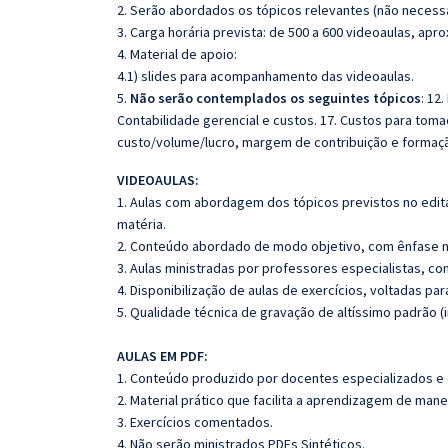
2. Serão abordados os tópicos relevantes (não necessa
3. Carga horária prevista: de 500 a 600 videoaulas, ap
4. Material de apoio:
4.1) slides para acompanhamento das videoaulas.
5.
Não serão contemplados os seguintes tópicos
: 12
Contabilidade gerencial e custos. 17. Custos para toma
custo/volume/lucro, margem de contribuição e formaç
VIDEOAULAS
:
1. Aulas com abordagem dos tópicos previstos no edita
matéria.
2. Conteúdo abordado de modo objetivo, com ênfase n
3. Aulas ministradas por professores especialistas, co
4. Disponibilização de aulas de exercícios, voltadas pa
5. Qualidade técnica de gravação de altíssimo padrão 
AULAS EM PDF:
1. Conteúdo produzido por docentes especializados e
2. Material prático que facilita a aprendizagem de mane
3. Exercícios comentados.
4. Não serão ministrados PDFs Sintéticos.