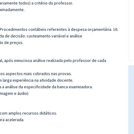
riamente todos) a critério do professor.
roximadamente.
. Procedimentos contábeis referentes à despesa orçamentária. 16.
da de decisão: custeamento variável e análise
ão de preços.
l, após minuciosa análise realizada pelo
professor de cada
os aspectos mais cobrados nas provas.
m larga experiência na atividade docente.
ra a análise da especificidade da banca
examinadora.
(imagem e áudio)
 com amplos recursos didáticos.
ira acelerada.