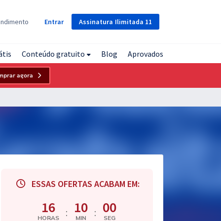
Assinatura
Ilimitada
11
endimento
Entrar
átis
Conteúdo gratuito
Blog
Aprovados
mprar agora
ESSAS OFERTAS ACABAM EM:
16
09
59
:
:
HORAS
MIN
SEG