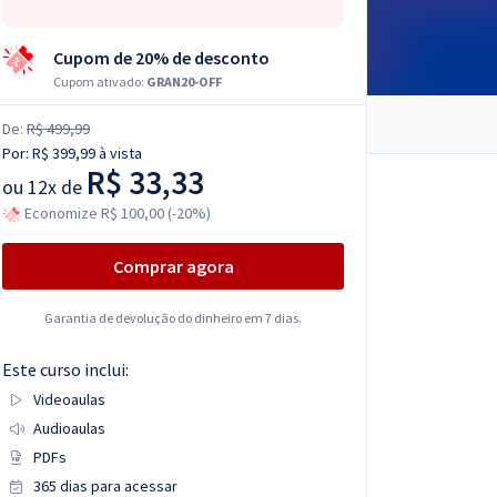
Cupom de 20% de desconto
Cupom ativado:
GRAN20-OFF
De:
R$ 499,99
Por:
R$ 399,99
à vista
R$ 33,33
ou
12x de
Economize R$ 100,00 (-20%)
Comprar agora
Garantia de devolução do dinheiro em 7 dias.
Este curso inclui:
Videoaulas
Audioaulas
PDFs
365 dias para acessar