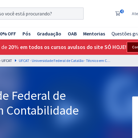
0
At
20% OFF
Pós
Graduação
OAB
Mentorias
Questões gr
 de
20% em todos os cursos avulsos do site SÓ HOJE!
Co
 - UFCAT
UFCAT - Universidade Federal de Catalão - Técnico em Contabilidade
de Federal de
m Contabilidade