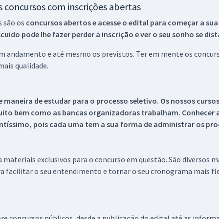
os concursos com inscrições abertas
s são os
concursos abertos e acesse o edital para começar a sua
ido pode lhe fazer perder a inscrição e ver o seu sonho se dis
 em andamento e até mesmo os previstos. Ter em mente os concurso
ais qualidade.
 maneira de estudar para o processo seletivo. Os nossos curso
uito bem como as bancas organizadoras trabalham. Conhecer a
tíssimo, pois cada uma tem a sua forma de administrar os proc
 a materiais exclusivos para o concurso em questão. São diversos 
a facilitar o seu entendimento e tornar o seu cronograma mais fle
re concursos públicos, desde a publicação do edital até as inform