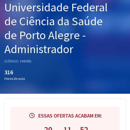
Universidade Federal
Pós
de Ciência da Saúde
Graduação
de Porto Alegre -
OAB
Administrador
Mentorias
Questões grátis
(CÓDIGO: 194380)
316
Conteúdo gratuito
Horas de aula
Blog
Aprovados
Atendimento
ESSAS OFERTAS ACABAM EM:
20
11
51