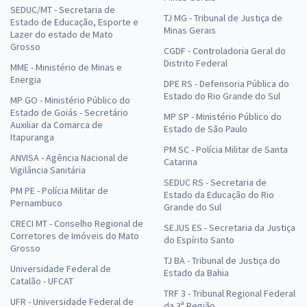
SEDUC/MT - Secretaria de
TJ MG - Tribunal de Justiça de
Estado de Educação, Esporte e
Minas Gerais
Lazer do estado de Mato
Grosso
CGDF - Controladoria Geral do
Distrito Federal
MME - Ministério de Minas e
Energia
DPE RS - Defensoria Pública do
Estado do Rio Grande do Sul
MP GO - Ministério Público do
Estado de Goiás - Secretário
MP SP - Ministério Público do
Auxiliar da Comarca de
Estado de São Paulo
Itapuranga
PM SC - Polícia Militar de Santa
ANVISA - Agência Nacional de
Catarina
Vigilância Sanitária
SEDUC RS - Secretaria de
PM PE - Polícia Militar de
Estado da Educação do Rio
Pernambuco
Grande do Sul
CRECI MT - Conselho Regional de
SEJUS ES - Secretaria da Justiça
Corretores de Imóveis do Mato
do Espírito Santo
Grosso
TJ BA - Tribunal de Justiça do
Universidade Federal de
Estado da Bahia
Catalão - UFCAT
TRF 3 - Tribunal Regional Federal
UFR - Universidade Federal de
da 3ª Região