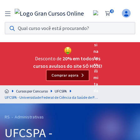
0
Assinatura Ilimitada 11
Acesso a todos os cursos. Teste grátis por 7 dias!
Assinatura OAB Até Passar
Acesso ilimitado a toda preparação para o Exame da
Desconto de
20% em todos os
Ordem, até você passar!
cursos avulsos do site SÓ HOJE!
Comprar agora
Residências Multiprofissionais
Preparação completa e intensiva para as principais
Cursos por Concurso
UFCSPA
residências em saúde do Brasil
UFCSPA - Universidade Federal de Ciência da Saúde de Porto Alegre - Administrador
Concursos
RS - Administrativas
Assinatura Ilimitada
UFCSPA -
Cursos 20% OFF