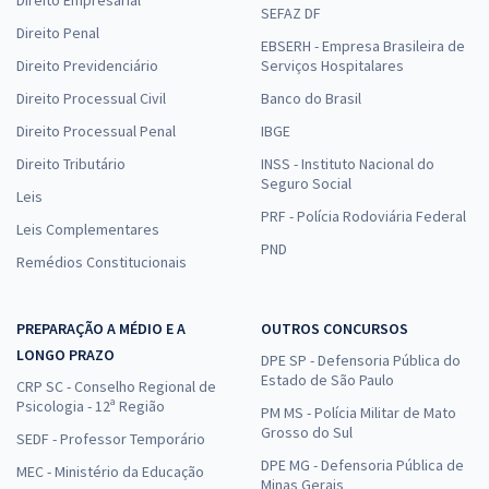
SEFAZ DF
Direito Penal
EBSERH - Empresa Brasileira de
Direito Previdenciário
Serviços Hospitalares
Direito Processual Civil
Banco do Brasil
Direito Processual Penal
IBGE
Direito Tributário
INSS - Instituto Nacional do
Seguro Social
Leis
PRF - Polícia Rodoviária Federal
Leis Complementares
PND
Remédios Constitucionais
PREPARAÇÃO A MÉDIO E A
OUTROS CONCURSOS
LONGO PRAZO
DPE SP - Defensoria Pública do
Estado de São Paulo
CRP SC - Conselho Regional de
Psicologia - 12ª Região
PM MS - Polícia Militar de Mato
Grosso do Sul
SEDF - Professor Temporário
DPE MG - Defensoria Pública de
MEC - Ministério da Educação
Minas Gerais