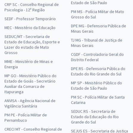
Estado de São Paulo
CRP SC - Conselho Regional de
Psicologia - 12ª Região
PM MS - Polícia Militar de Mato
Grosso do Sul
SEDF - Professor Temporário
DPE MG - Defensoria Pública de
MEC - Ministério da Educação
Minas Gerais
SEDUC/MT - Secretaria de
TJ MG - Tribunal de Justiça de
Estado de Educação, Esporte e
Minas Gerais
Lazer do estado de Mato
Grosso
CGDF - Controladoria Geral do
Distrito Federal
MME - Ministério de Minas e
Energia
DPE RS - Defensoria Pública do
Estado do Rio Grande do Sul
MP GO - Ministério Público do
Estado de Goiás - Secretário
MP SP - Ministério Público do
Auxiliar da Comarca de
Estado de São Paulo
Itapuranga
PM SC - Polícia Militar de Santa
ANVISA - Agência Nacional de
Catarina
Vigilância Sanitária
SEDUC RS - Secretaria de
PM PE - Polícia Militar de
Estado da Educação do Rio
Pernambuco
Grande do Sul
CRECI MT - Conselho Regional de
SEJUS ES - Secretaria da Justiça