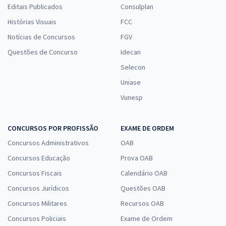
Editais Publicados
Consulplan
Histórias Visuais
FCC
Notícias de Concursos
FGV
Questões de Concurso
Idecan
Selecon
Uniase
Vunesp
CONCURSOS POR PROFISSÃO
EXAME DE ORDEM
Concursos Administrativos
OAB
Concursos Educação
Prova OAB
Concursos Fiscais
Calendário OAB
Concursos Jurídicos
Questões OAB
Concursos Militares
Recursos OAB
Concursos Policiais
Exame de Ordem