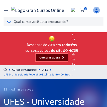
0
Assinatura Ilimitada 11
Acesso a todos os cursos. Teste grátis por 7 dias!
Assinatura OAB Até Passar
Acesso ilimitado a toda preparação para o Exame da
Desconto de
20% em todos os
Ordem, até você passar!
cursos avulsos do site SÓ HOJE!
Comprar agora
Residências Multiprofissionais
Preparação completa e intensiva para as principais
Cursos por Concurso
UFES
residências em saúde do Brasil
UFES - Universidade Federal do Espírito Santo - Conhecimentos Gerais para todos os Cargos - Nível D
Concursos
ES - Administrativas
Assinatura Ilimitada
UFES - Universidade
Cursos 20% OFF