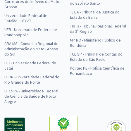
Corretores de Imóveis do Mato
do Espírito Santo
Grosso
TJ BA - Tribunal de Justiça do
Universidade Federal de
Estado da Bahia
Catalão - UFCAT
TRF 3 - Tribunal Regional Federal
UFR - Universidade Federal de
da 3ª Região
Rondonópolis
MP RO - Ministério Público de
CRA MS - Conselho Regional de
Rondônia
Administração do Mato Grosso
do Sul
TCE SP - Tribunal de Contas do
Estado de São Paulo
UFJ - Universidade Federal de
Jataí
Politec PE - Polícia Científica de
Pernambuco
UFRN - Universidade Federal do
Rio Grande do Norte
UFCSPA - Universidade Federal
de Ciência da Saúde de Porto
Alegre