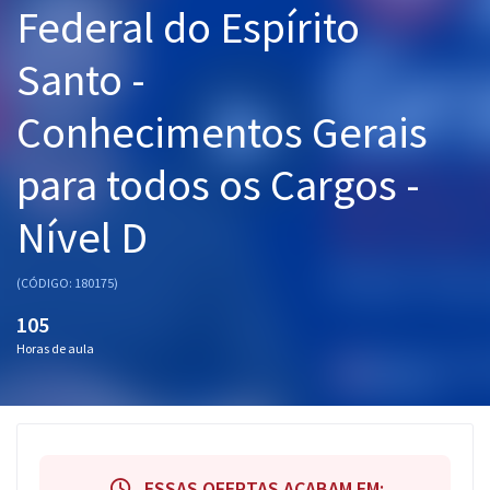
Federal do Espírito
Pós
Santo -
Graduação
Conhecimentos Gerais
OAB
para todos os Cargos -
Mentorias
Nível D
Questões grátis
Conteúdo gratuito
(CÓDIGO: 180175)
Blog
105
Horas de aula
Aprovados
Atendimento
ESSAS OFERTAS ACABAM EM: