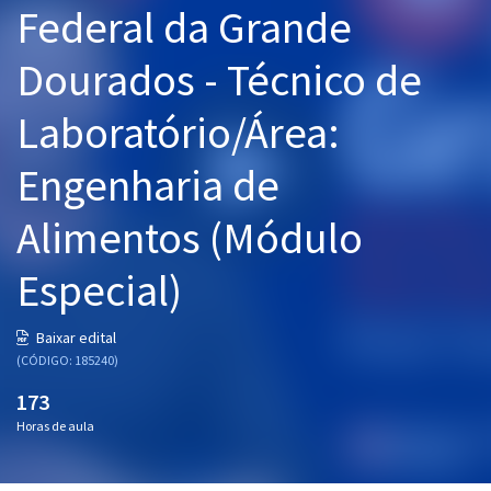
Federal da Grande
Pós
Dourados - Técnico de
Graduação
Laboratório/Área:
OAB
Engenharia de
Mentorias
Alimentos (Módulo
Questões grátis
Conteúdo gratuito
Especial)
Blog
Baixar edital
Aprovados
(CÓDIGO: 185240)
173
Atendimento
Horas de aula