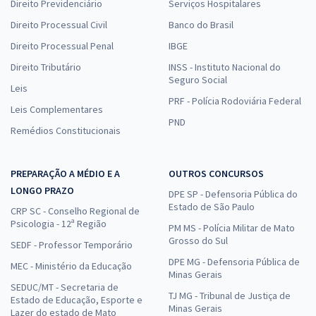
Direito Previdenciário
Serviços Hospitalares
Direito Processual Civil
Banco do Brasil
Direito Processual Penal
IBGE
Direito Tributário
INSS - Instituto Nacional do
Seguro Social
Leis
PRF - Polícia Rodoviária Federal
Leis Complementares
PND
Remédios Constitucionais
PREPARAÇÃO A MÉDIO E A
OUTROS CONCURSOS
LONGO PRAZO
DPE SP - Defensoria Pública do
Estado de São Paulo
CRP SC - Conselho Regional de
Psicologia - 12ª Região
PM MS - Polícia Militar de Mato
Grosso do Sul
SEDF - Professor Temporário
DPE MG - Defensoria Pública de
MEC - Ministério da Educação
Minas Gerais
SEDUC/MT - Secretaria de
TJ MG - Tribunal de Justiça de
Estado de Educação, Esporte e
Minas Gerais
Lazer do estado de Mato