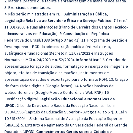
2. Material prático que facilita a aprendizagem de maneira acelerada.
3. Exercícios comentados.
4. Não serão ministrados em PDF:
Administração Pública,
Legislação Relativa ao Servidor e Ética no Serviço Público:
7. Lei n.º
11.091/2005 e suas alterações (Plano de Carreira dos Cargos Técnico-
administrativos em Educação). 9. Constituição da República
Federativa do Brasil/1988 (Artigo 37 ao 41). 11. Programa de Gestão e
Desempenho – PGD da administração pública federal direta,
autárquica e fundacional (Decreto n. 11.072/2022 e Instruções
Normativas MGI n. 24/2023 e n. 52/2023).
Informática
: 12. Gerador de
apresentação (criação de slides, formatação e inserção de imagens e
objeto, efeitos de transição e animações, instrumentos de
apresentação de slides e exportação para o formato PDF). 13. Criação
de formulários digitais (Google forms). 14. Noções básicas de
webconferencia (Google Meet e Conferência Web RNP). 16.
Certificação digital.
Legislação Educacional e Normativas da
UFGD:
2. Lei de Diretrizes e Bases da Educação Nacional – Lei n.
9.394/1996 (Capítulo da Educação Superior – Artigos 43 ao 57). 3. Lei n.
10.861/2004 – Sistema Nacional de Avaliação da Educação Superior
(SINAES). 5. Estatuto e Regimento da Universidade Federal da Grande
Dourados (UFGD).
Conhecimentos Gerais sobre a Cidade de