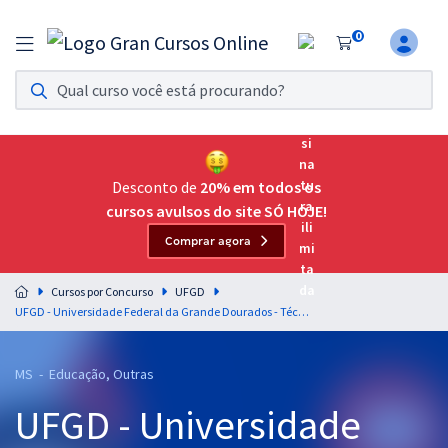
0
Assinatura Ilimitada 11
Acesso a todos os cursos. Teste grátis por 7 dias!
Assinatura OAB Até Passar
Acesso ilimitado a toda preparação para o Exame da
Desconto de
20% em todos os
Ordem, até você passar!
cursos avulsos do site SÓ HOJE!
Comprar agora
Residências Multiprofissionais
Preparação completa e intensiva para as principais
Cursos por Concurso
UFGD
residências em saúde do Brasil
UFGD - Universidade Federal da Grande Dourados - Técnico de Laboratório/Área: Engenharia de Alimentos (Módulo Especial)
Concursos
MS - Educação, Outras
Assinatura Ilimitada
UFGD - Universidade
Cursos 20% OFF