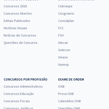
Concursos 2026
Cebraspe
Concursos Abertos
Cesgranrio
Editais Publicados
Consulplan
Histórias Visuais
FCC
Notícias de Concursos
FGV
Questões de Concurso
Idecan
Selecon
Uniase
Vunesp
CONCURSOS POR PROFISSÃO
EXAME DE ORDEM
Concursos Administrativos
OAB
Concursos Educação
Prova OAB
Concursos Fiscais
Calendário OAB
Concursos Jurídicos
Questões OAB