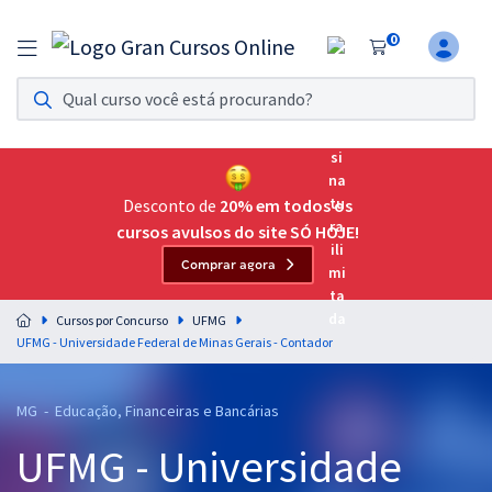
0
Assinatura Ilimitada 11
Acesso a todos os cursos. Teste grátis por 7 dias!
Assinatura OAB Até Passar
Acesso ilimitado a toda preparação para o Exame da
Desconto de
20% em todos os
Ordem, até você passar!
cursos avulsos do site SÓ HOJE!
Comprar agora
Residências Multiprofissionais
Preparação completa e intensiva para as principais
Cursos por Concurso
UFMG
residências em saúde do Brasil
UFMG - Universidade Federal de Minas Gerais - Contador
Concursos
MG - Educação, Financeiras e Bancárias
Assinatura Ilimitada
UFMG - Universidade
Cursos 20% OFF