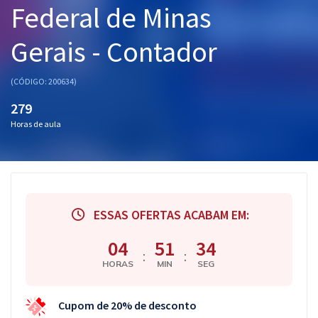
Federal de Minas
Pós
Gerais - Contador
Graduação
OAB
(CÓDIGO: 200634)
279
Mentorias
Horas de aula
Questões grátis
Conteúdo gratuito
Blog
ESSAS OFERTAS ACABAM EM:
Aprovados
04
51
34
:
:
HORAS
MIN
SEG
Atendimento
Cupom de 20% de desconto