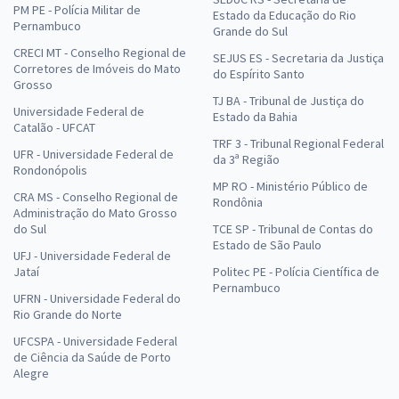
PM PE - Polícia Militar de
Estado da Educação do Rio
Pernambuco
Grande do Sul
CRECI MT - Conselho Regional de
SEJUS ES - Secretaria da Justiça
Corretores de Imóveis do Mato
do Espírito Santo
Grosso
TJ BA - Tribunal de Justiça do
Universidade Federal de
Estado da Bahia
Catalão - UFCAT
TRF 3 - Tribunal Regional Federal
UFR - Universidade Federal de
da 3ª Região
Rondonópolis
MP RO - Ministério Público de
CRA MS - Conselho Regional de
Rondônia
Administração do Mato Grosso
do Sul
TCE SP - Tribunal de Contas do
Estado de São Paulo
UFJ - Universidade Federal de
Jataí
Politec PE - Polícia Científica de
Pernambuco
UFRN - Universidade Federal do
Rio Grande do Norte
UFCSPA - Universidade Federal
de Ciência da Saúde de Porto
Alegre