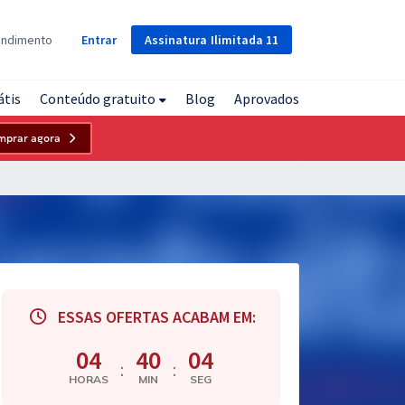
Assinatura
Ilimitada
11
endimento
Entrar
átis
Conteúdo gratuito
Blog
Aprovados
mprar agora
ESSAS OFERTAS ACABAM EM:
04
40
03
:
:
HORAS
MIN
SEG