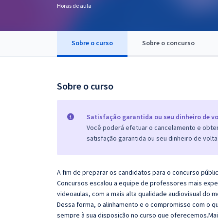
Horas de aula
Pós
Graduação
Sobre o curso
Sobre o concurso
OAB
Mentorias
Sobre o curso
Questões grátis
Satisfação garantida ou seu dinheiro de vo
Conteúdo gratuito
Você poderá efetuar o cancelamento e obter 
satisfação garantida ou seu dinheiro de volta
Blog
Aprovados
A fim de preparar os candidatos para o concurso públi
Concursos escalou a equipe de professores mais exper
Atendimento
videoaulas, com a mais alta qualidade audiovisual do
Dessa forma, o alinhamento e o compromisso com o qu
sempre à sua disposição no curso que oferecemos.Mai