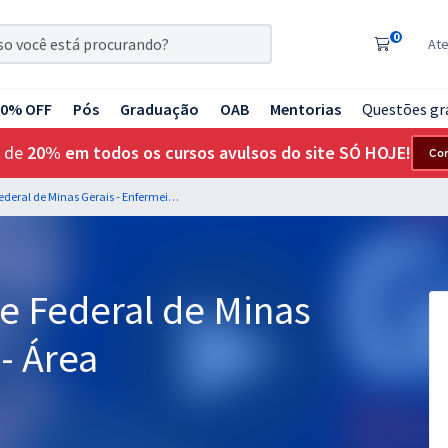
0
At
20% OFF
Pós
Graduação
OAB
Mentorias
Questões gr
 de
20% em todos os cursos avulsos do site SÓ HOJE!
Co
UFMG - Universidade Federal de Minas Gerais - Enfermeiro - Área
e Federal de Minas
- Área