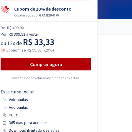
Cupom de 20% de desconto
Cupom ativado:
GRAN20-OFF
De:
R$ 499,90
Por:
R$ 399,92
à vista
R$ 33,33
ou
12x de
Economize R$ 99,98 (-20%)
Comprar agora
Garantia de devolução do dinheiro em 7 dias.
Este curso inclui:
Videoaulas
Audioaulas
PDFs
365 dias para acessar
Download ilimitado das aulas