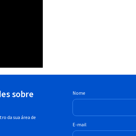
des sobre
Nome
ro da sua área de
E-mail