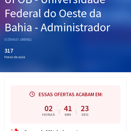
Pós
Federal do Oeste da
Graduação
Bahia - Administrador
OAB
(CÓDIGO: 189381)
Mentorias
317
Horas de aula
Questões grátis
Conteúdo gratuito
Blog
ESSAS OFERTAS ACABAM EM:
Aprovados
02
41
22
:
:
Atendimento
HORAS
MIN
SEG