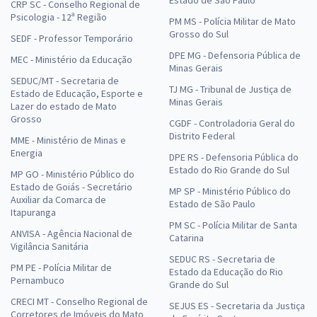
CRP SC - Conselho Regional de
Psicologia - 12ª Região
PM MS - Polícia Militar de Mato
Grosso do Sul
SEDF - Professor Temporário
DPE MG - Defensoria Pública de
MEC - Ministério da Educação
Minas Gerais
SEDUC/MT - Secretaria de
TJ MG - Tribunal de Justiça de
Estado de Educação, Esporte e
Minas Gerais
Lazer do estado de Mato
Grosso
CGDF - Controladoria Geral do
Distrito Federal
MME - Ministério de Minas e
Energia
DPE RS - Defensoria Pública do
Estado do Rio Grande do Sul
MP GO - Ministério Público do
Estado de Goiás - Secretário
MP SP - Ministério Público do
Auxiliar da Comarca de
Estado de São Paulo
Itapuranga
PM SC - Polícia Militar de Santa
ANVISA - Agência Nacional de
Catarina
Vigilância Sanitária
SEDUC RS - Secretaria de
PM PE - Polícia Militar de
Estado da Educação do Rio
Pernambuco
Grande do Sul
CRECI MT - Conselho Regional de
SEJUS ES - Secretaria da Justiça
Corretores de Imóveis do Mato