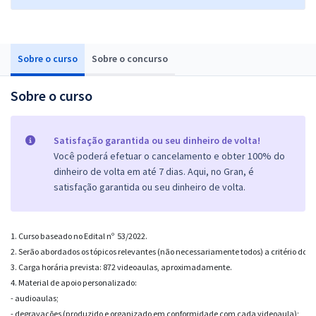
Sobre o curso
Sobre o concurso
Sobre o curso
Satisfação garantida ou seu dinheiro de volta!
Você poderá efetuar o cancelamento e obter 100% do
dinheiro de volta em até 7 dias. Aqui, no Gran, é
satisfação garantida ou seu dinheiro de volta.
1. Curso baseado no Edital nº  53/2022.

2. Serão abordados os tópicos relevantes (não necessariamente todos) a critério do pro
3. Carga horária prevista: 872 videoaulas, aproximadamente.

4. Material de apoio personalizado:

- audioaulas;

- degravações (produzido e organizado em conformidade com cada videoaula);
