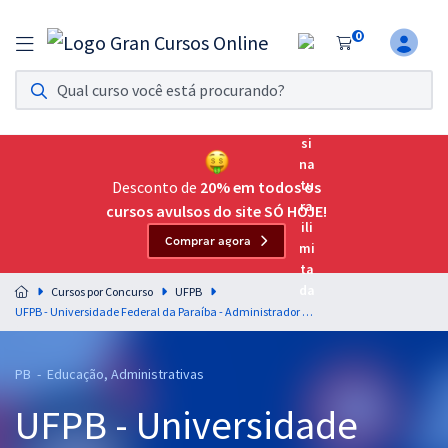
0
Assinatura Ilimitada 11
Acesso a todos os cursos. Teste grátis por 7 dias!
Assinatura OAB Até Passar
Acesso ilimitado a toda preparação para o Exame da
Desconto de
20% em todos os
Ordem, até você passar!
cursos avulsos do site SÓ HOJE!
Comprar agora
Residências Multiprofissionais
Preparação completa e intensiva para as principais
Cursos por Concurso
UFPB
residências em saúde do Brasil
UFPB - Universidade Federal da Paraíba - Administrador (Módulo Especial) (Pré-Edital)
Concursos
PB - Educação, Administrativas
Assinatura Ilimitada
UFPB - Universidade
Cursos 20% OFF