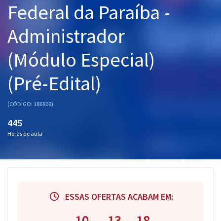
Federal da Paraíba -
Pós
Administrador
Graduação
(Módulo Especial)
OAB
(Pré-Edital)
Mentorias
Questões grátis
(CÓDIGO: 186869)
445
Conteúdo gratuito
Horas de aula
Blog
Aprovados
Atendimento
ESSAS OFERTAS ACABAM EM:
10
13
17