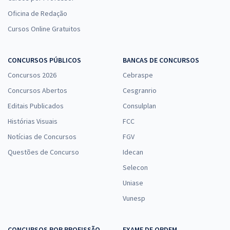
Oficina de Redação
Cursos Online Gratuitos
CONCURSOS PÚBLICOS
BANCAS DE CONCURSOS
Concursos 2026
Cebraspe
Concursos Abertos
Cesgranrio
Editais Publicados
Consulplan
Histórias Visuais
FCC
Notícias de Concursos
FGV
Questões de Concurso
Idecan
Selecon
Uniase
Vunesp
CONCURSOS POR PROFISSÃO
EXAME DE ORDEM