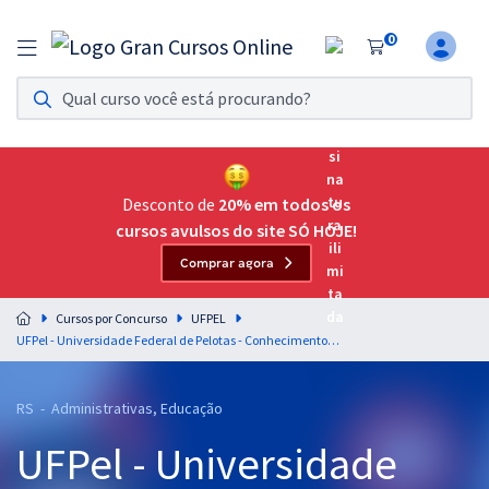
0
Assinatura Ilimitada 11
Acesso a todos os cursos. Teste grátis por 7 dias!
Assinatura OAB Até Passar
Acesso ilimitado a toda preparação para o Exame da
Desconto de
20% em todos os
Ordem, até você passar!
cursos avulsos do site SÓ HOJE!
Comprar agora
Residências Multiprofissionais
Preparação completa e intensiva para as principais
Cursos por Concurso
UFPEL
residências em saúde do Brasil
UFPel - Universidade Federal de Pelotas - Conhecimentos Específicos para Farmacêutico - Bioquímico
Concursos
RS - Administrativas, Educação
Assinatura Ilimitada
UFPel - Universidade
Cursos 20% OFF