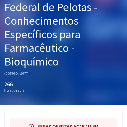
Federal de Pelotas -
Pós
Conhecimentos
Graduação
Específicos para
OAB
Farmacêutico -
Mentorias
Bioquímico
Questões grátis
Conteúdo gratuito
(CÓDIGO: 197774)
Blog
266
Horas de aula
Aprovados
Atendimento
ESSAS OFERTAS ACABAM EM: