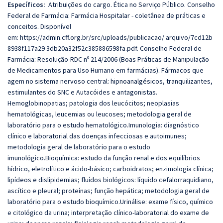
Específicos:
Atribuições do cargo. Ética no Serviço Público. Conselho
Federal de Farmácia: Farmácia Hospitalar - coletânea de práticas e
conceitos. Disponível
em:
https://admin.cff.org.br/src/uploads/publicacao/
arquivo/7cd12b
8938f117a29 3db20a32f52c385886598fa.pdf. Conselho Federal de
Farmácia: Resolução-RDC nº 214/2006 (Boas Práticas de Manipulação
de Medicamentos para Uso Humano em farmácias). Fármacos que
agem no sistema nervoso central: hipnoanalgésicos, tranquilizantes,
estimulantes do SNC e Autacóides e antagonistas.
Hemoglobinopatias; patologia dos leucócitos; neoplasias
hematológicas, leucemias ou leucoses; metodologia geral de
laboratório para o estudo hematológico.Imunologia: diagnóstico
clínico e laboratorial das doenças infecciosas e autoimunes;
metodologia geral de laboratório para o estudo
imunológico.Bioquímica: estudo da função renal e dos equilíbrios
hídrico, eletrolítico e ácido-básico; carboidratos; enzimologia clínica;
lipídeos e dislipidemias; fluídos biológicos: líquido cefalorraquidiano,
ascítico e pleural; proteínas; função hepática; metodologia geral de
laboratório para o estudo bioquímico.Urinálise: exame físico, químico
e citológico da urina; interpretação clínico-laboratorial do exame de