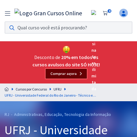
0
Assinatura Ilimitada 11
Acesso a todos os cursos. Teste grátis por 7 dias!
Assinatura OAB Até Passar
Acesso ilimitado a toda preparação para o Exame da
Desconto de
20% em todos os
Ordem, até você passar!
cursos avulsos do site SÓ HOJE!
Comprar agora
Residências Multiprofissionais
Preparação completa e intensiva para as principais
Cursos por Concurso
UFRJ
residências em saúde do Brasil
UFRJ - Universidade Federal do Rio de Janeiro - Técnico em Contabilidade
Concursos
RJ - Administrativas, Educação, Tecnologia da Informação
Assinatura Ilimitada
UFRJ - Universidade
Cursos 20% OFF