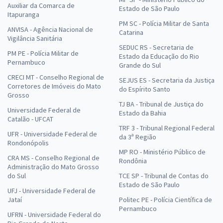
Auxiliar da Comarca de
Estado de São Paulo
Itapuranga
PM SC - Polícia Militar de Santa
ANVISA - Agência Nacional de
Catarina
Vigilância Sanitária
SEDUC RS - Secretaria de
PM PE - Polícia Militar de
Estado da Educação do Rio
Pernambuco
Grande do Sul
CRECI MT - Conselho Regional de
SEJUS ES - Secretaria da Justiça
Corretores de Imóveis do Mato
do Espírito Santo
Grosso
TJ BA - Tribunal de Justiça do
Universidade Federal de
Estado da Bahia
Catalão - UFCAT
TRF 3 - Tribunal Regional Federal
UFR - Universidade Federal de
da 3ª Região
Rondonópolis
MP RO - Ministério Público de
CRA MS - Conselho Regional de
Rondônia
Administração do Mato Grosso
do Sul
TCE SP - Tribunal de Contas do
Estado de São Paulo
UFJ - Universidade Federal de
Jataí
Politec PE - Polícia Científica de
Pernambuco
UFRN - Universidade Federal do