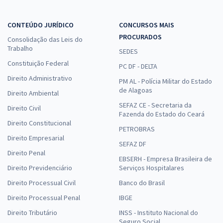
CONTEÚDO JURÍDICO
CONCURSOS MAIS
PROCURADOS
Consolidação das Leis do
Trabalho
SEDES
Constituição Federal
PC DF - DELTA
Direito Administrativo
PM AL - Polícia Militar do Estado
de Alagoas
Direito Ambiental
SEFAZ CE - Secretaria da
Direito Civil
Fazenda do Estado do Ceará
Direito Constitucional
PETROBRAS
Direito Empresarial
SEFAZ DF
Direito Penal
EBSERH - Empresa Brasileira de
Direito Previdenciário
Serviços Hospitalares
Direito Processual Civil
Banco do Brasil
Direito Processual Penal
IBGE
Direito Tributário
INSS - Instituto Nacional do
Seguro Social