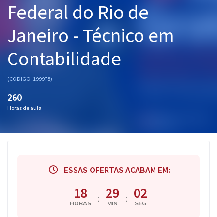
Federal do Rio de
Pós
Janeiro - Técnico em
Graduação
Contabilidade
OAB
Mentorias
(CÓDIGO: 199978)
260
Questões grátis
Horas de aula
Conteúdo gratuito
Blog
Aprovados
ESSAS OFERTAS ACABAM EM:
Atendimento
18
29
01
:
:
HORAS
MIN
SEG