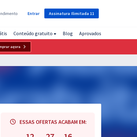
Assinatura
Ilimitada
11
endimento
Entrar
átis
Conteúdo gratuito
Blog
Aprovados
mprar agora
ESSAS OFERTAS ACABAM EM:
12
27
15