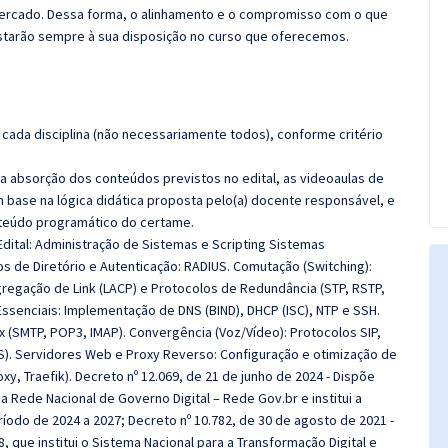
 mercado. Dessa forma, o alinhamento e o compromisso com o que
starão sempre à sua disposição no curso que oferecemos.
cada disciplina (não necessariamente todos), conforme critério
 a absorção dos conteúdos previstos no edital, as videoaulas de
 base na lógica didática proposta pelo(a) docente responsável, e
teúdo programático do certame.
dital: Administração de Sistemas e Scripting Sistemas
os de Diretório e Autenticação: RADIUS. Comutação (Switching):
gregação de Link (LACP) e Protocolos de Redundância (STP, RSTP,
ssenciais: Implementação de DNS (BIND), DHCP (ISC), NTP e SSH.
x (SMTP, POP3, IMAP). Convergência (Voz/Vídeo): Protocolos SIP,
oS). Servidores Web e Proxy Reverso: Configuração e otimização de
y, Traefik).
Decreto nº 12.069, de 21 de junho de 2024 - Dispõe
a Rede Nacional de Governo Digital – Rede Gov.br e institui a
ríodo de 2024 a 2027; Decreto nº 10.782, de 30 de agosto de 2021 -
, que institui o Sistema Nacional para a Transformação Digital e