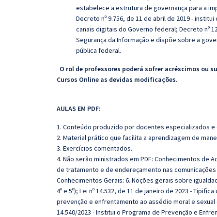
estabelece a estrutura de governança para a impl
Decreto nº 9.756, de 11 de abril de 2019 - institu
canais digitais do Governo federal; Decreto nº 12.
Segurança da Informação e dispõe sobre a gove
pública federal.
O rol de professores poderá sofrer acréscimos ou s
Cursos Online as devidas modificações.
AULAS EM PDF:
1. Conteúdo produzido por docentes especializados e
2. Material prático que facilita a aprendizagem de mane
3. Exercícios comentados.
4. Não serão ministrados em PDF:
Conhecimentos de Admi
de tratamento e de endereçamento nas comunicações c
Conhecimentos Gerais: 6.
Noções gerais sobre igualdade 
4º e 5º); Lei nº 14.532, de 11 de janeiro de 2023 - Tipific
prevenção e enfrentamento ao assédio moral e sexual e
14.540/2023 - Institui o Programa de Prevenção e Enfr