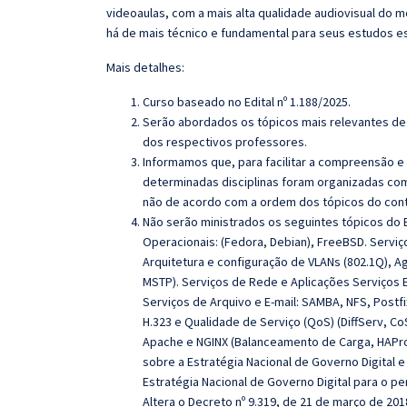
videoaulas, com a mais alta qualidade audiovisual do
há de mais técnico e fundamental para seus estudos e
Mais detalhes:
Curso baseado no Edital nº 1.188/2025.
Serão abordados os tópicos mais relevantes de 
dos respectivos professores.
Informamos que, para facilitar a compreensão e
determinadas disciplinas foram organizadas com
não de acordo com a ordem dos tópicos do con
Não serão ministrados os seguintes tópicos do E
Operacionais: (Fedora, Debian), FreeBSD. Serviç
Arquitetura e configuração de VLANs (802.1Q), A
MSTP). Serviços de Rede e Aplicações Serviços E
Serviços de Arquivo e E-mail: SAMBA, NFS, Postfi
H.323 e Qualidade de Serviço (QoS) (DiffServ, C
Apache e NGINX (Balanceamento de Carga, HAProx
sobre a Estratégia Nacional de Governo Digital e 
Estratégia Nacional de Governo Digital para o pe
Altera o Decreto nº 9.319, de 21 de março de 2018