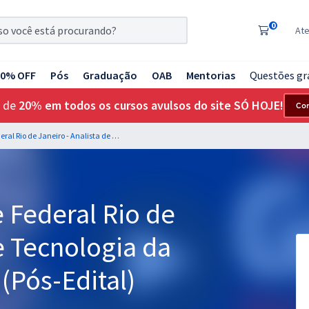
0
At
20% OFF
Pós
Graduação
OAB
Mentorias
Questões gr
 de
20% em todos os cursos avulsos do site SÓ HOJE!
Co
UFRJ - Universidade Federal Rio de Janeiro - Analista de Tecnologia da Informação - Redes (Pós-Edital)
 Federal Rio de
e Tecnologia da
(Pós-Edital)