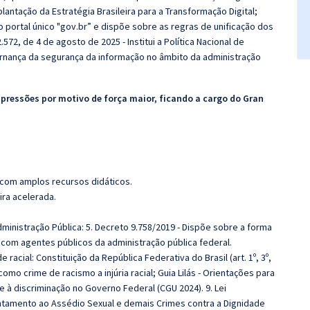
antação da Estratégia Brasileira para a Transformação Digital;
i o portal único "gov.br” e dispõe sobre as regras de unificação dos
572, de 4 de agosto de 2025 - Institui a Política Nacional de
rnança da segurança da informação no âmbito da administração
upressões por motivo de força maior, ficando a cargo do
Gran
 com amplos recursos didáticos.
ira acelerada.
nistração Pública: 5. Decreto 9.758/2019 - Dispõe sobre a forma
om agentes públicos da administração pública federal.
racial: Constituição da República Federativa do Brasil (art. 1º, 3º,
a como crime de racismo a injúria racial; Guia Lilás - Orientações para
 à discriminação no Governo Federal (CGU 2024). 9. Lei
entamento ao Assédio Sexual e demais Crimes contra a Dignidade