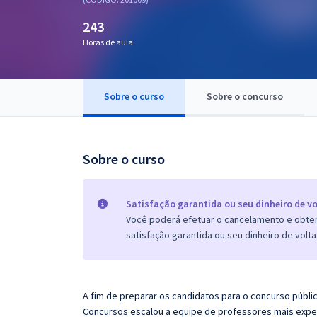
Pós
243
Graduação
Horas de aula
OAB
Sobre o curso
Sobre o concurso
Mentorias
Questões grátis
Sobre o curso
Conteúdo gratuito
Blog
Satisfação garantida ou seu dinheiro de vo
Você poderá efetuar o cancelamento e obter 
Aprovados
satisfação garantida ou seu dinheiro de volta
Atendimento
A fim de preparar os candidatos para o concurso públi
Concursos escalou a equipe de professores mais exper