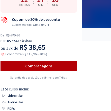
:
:
HORAS
MIN
SEG
Cupom de 20% de desconto
Cupom ativado:
GRAN20-OFF
De:
R$ 579,80
Por:
R$ 463,84
à vista
R$ 38,65
ou
12x de
Economize R$ 115,96 (-20%)
Comprar agora
Garantia de devolução do dinheiro em 7 dias.
Este curso inclui:
Videoaulas
Audioaulas
PDFs