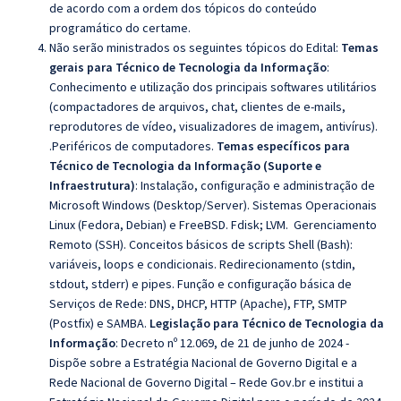
de acordo com a ordem dos tópicos do conteúdo
programático do certame.
Não serão ministrados os seguintes tópicos do Edital:
Temas
gerais para Técnico de Tecnologia da Informação
:
Conhecimento e utilização dos principais softwares utilitários
(compactadores de arquivos, chat, clientes de e-mails,
reprodutores de vídeo, visualizadores de imagem, antivírus).
.Periféricos de computadores.
Temas específicos para
Técnico de Tecnologia da Informação (Suporte e
Infraestrutura)
: Instalação, configuração e administração de
Microsoft Windows
(Desktop/Server)
. Sistemas Operacionais
Linux
(Fedora, Debian) e FreeBSD.
Fdisk; LVM.
Gerenciamento
Remoto (SSH). Conceitos básicos de scripts Shell (Bash):
variáveis, loops e condicionais. Redirecionamento (stdin,
stdout, stderr) e pipes. Função e configuração básica de
Serviços de Rede: DNS, DHCP, HTTP (Apache), FTP, SMTP
(Postfix) e SAMBA.
Legislação para Técnico de Tecnologia da
Informação
:
Decreto nº 12.069, de 21 de junho de 2024 -
Dispõe sobre a Estratégia Nacional de Governo Digital e a
Rede Nacional de Governo Digital – Rede Gov.br e institui a