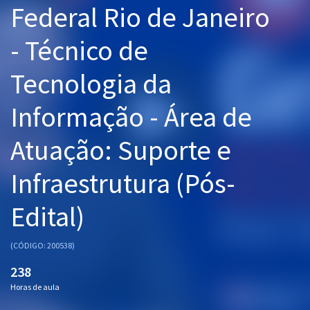
Federal Rio de Janeiro
Pós
- Técnico de
Graduação
Tecnologia da
OAB
Informação - Área de
Mentorias
Atuação: Suporte e
Questões grátis
Conteúdo gratuito
Infraestrutura (Pós-
Blog
Edital)
Aprovados
(CÓDIGO: 200538)
Atendimento
238
Horas de aula