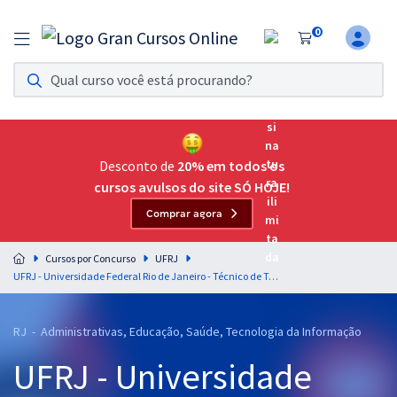
0
Assinatura Ilimitada 11
Acesso a todos os cursos. Teste grátis por 7 dias!
Assinatura OAB Até Passar
Acesso ilimitado a toda preparação para o Exame da
Desconto de
20% em todos os
Ordem, até você passar!
cursos avulsos do site SÓ HOJE!
Comprar agora
Residências Multiprofissionais
Preparação completa e intensiva para as principais
Cursos por Concurso
UFRJ
residências em saúde do Brasil
UFRJ - Universidade Federal Rio de Janeiro - Técnico de Tecnologia da Informação - Área de Atuação: Suporte e Infraestrutura (Pós-Edital)
Concursos
RJ - Administrativas, Educação, Saúde, Tecnologia da Informação
Assinatura Ilimitada
UFRJ - Universidade
Cursos 20% OFF