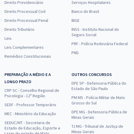
Direito Previdenciário
Serviços Hospitalares
Direito Processual Civil
Banco do Brasil
Direito Processual Penal
IBGE
Direito Tributário
INSS - Instituto Nacional do
Seguro Social
Leis
PRF - Polícia Rodoviária Federal
Leis Complementares
PND
Remédios Constitucionais
PREPARAÇÃO A MÉDIO E A
OUTROS CONCURSOS
LONGO PRAZO
DPE SP - Defensoria Pública do
Estado de São Paulo
CRP SC - Conselho Regional de
Psicologia - 12ª Região
PM MS - Polícia Militar de Mato
Grosso do Sul
SEDF - Professor Temporário
DPE MG - Defensoria Pública de
MEC - Ministério da Educação
Minas Gerais
SEDUC/MT - Secretaria de
TJ MG - Tribunal de Justiça de
Estado de Educação, Esporte e
Minas Gerais
Lazer do estado de Mato