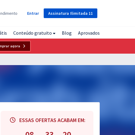
Assinatura
Ilimitada
11
endimento
Entrar
átis
Conteúdo gratuito
Blog
Aprovados
mprar agora
ESSAS OFERTAS ACABAM EM:
08
33
19