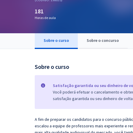
Pós
181
Graduação
Horas de aula
OAB
Sobre o curso
Sobre o concurso
Mentorias
Questões grátis
Sobre o curso
Conteúdo gratuito
Blog
Satisfação garantida ou seu dinheiro de vo
Você poderá efetuar o cancelamento e obter 
Aprovados
satisfação garantida ou seu dinheiro de volta
Atendimento
A fim de preparar os candidatos para o concurso públi
escalou a equipe de professores mais experiente e re
mais alta qualidade audiovisual do mercado, você tam