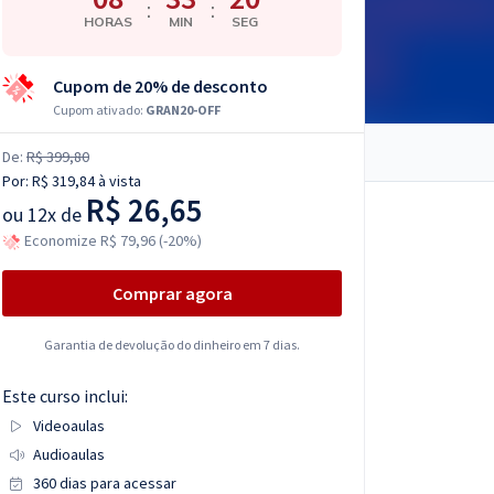
:
:
HORAS
MIN
SEG
Cupom de 20% de desconto
Cupom ativado:
GRAN20-OFF
De:
R$ 399,80
Por:
R$ 319,84
à vista
R$ 26,65
ou
12x de
Economize R$ 79,96 (-20%)
Comprar agora
Garantia de devolução do dinheiro em 7 dias.
Este curso inclui:
Videoaulas
Audioaulas
360 dias para acessar