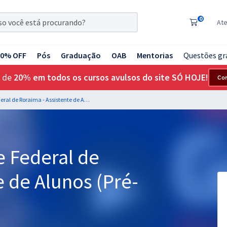
0
At
20% OFF
Pós
Graduação
OAB
Mentorias
Questões gr
 de
20% em todos os cursos avulsos do site SÓ HOJE!
Co
UFRR - Universidade Federal de Roraima - Assistente de Alunos (Pré-edital)
e Federal de
e de Alunos (Pré-