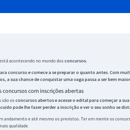
ue está acontecendo no mundo dos
concursos.
ara concurso e comece a se preparar o quanto antes. Com muita
os, a sua chance de conquistar uma vaga passa a ser bem maior
os concursos com inscrições abertas
s são os
concursos abertos e acesse o edital para começar a sua
ido pode lhe fazer perder a inscrição e ver o seu sonho se dis
 em andamento e até mesmo os previstos. Ter em mente os concurso
ais qualidade.