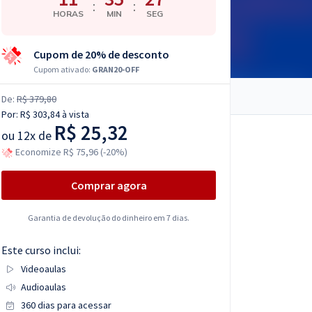
:
:
HORAS
MIN
SEG
Cupom de 20% de desconto
Cupom ativado:
GRAN20-OFF
De:
R$ 379,80
Por:
R$ 303,84
à vista
R$ 25,32
ou
12x de
Economize R$ 75,96 (-20%)
Comprar agora
Garantia de devolução do dinheiro em 7 dias.
Este curso inclui:
Videoaulas
Audioaulas
360 dias para acessar