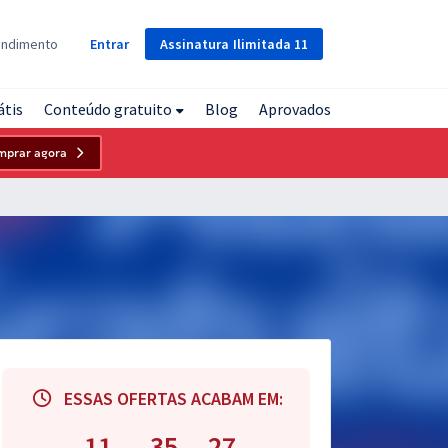
Assinatura
Ilimitada
11
endimento
Entrar
átis
Conteúdo gratuito
Blog
Aprovados
mprar agora
ESSAS OFERTAS ACABAM EM:
11
35
26