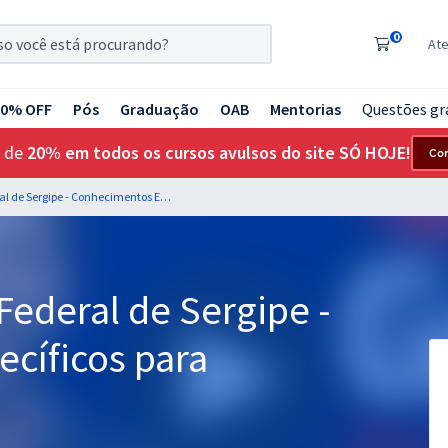
0
At
20% OFF
Pós
Graduação
OAB
Mentorias
Questões gr
 de
20% em todos os cursos avulsos do site SÓ HOJE!
Co
UFS - Universidade Federal de Sergipe - Conhecimentos Específicos para Administrador
Federal de Sergipe -
cíficos para