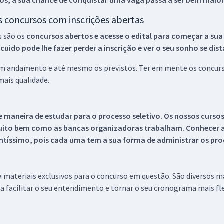
os, a sua chance de conquistar uma vaga passa a ser bem maior
os concursos com inscrições abertas
s são os
concursos abertos e acesse o edital para começar a sua
ido pode lhe fazer perder a inscrição e ver o seu sonho se dis
 em andamento e até mesmo os previstos. Ter em mente os concurso
ais qualidade.
 maneira de estudar para o processo seletivo. Os nossos curso
uito bem como as bancas organizadoras trabalham. Conhecer a
tíssimo, pois cada uma tem a sua forma de administrar os proc
 a materiais exclusivos para o concurso em questão. São diversos 
a facilitar o seu entendimento e tornar o seu cronograma mais fle