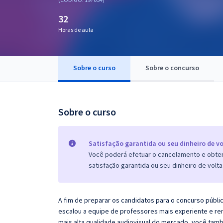
Pós
32
Graduação
Horas de aula
OAB
Sobre o curso
Sobre o concurso
Mentorias
Questões grátis
Sobre o curso
Conteúdo gratuito
Blog
Satisfação garantida ou seu dinheiro de vo
Você poderá efetuar o cancelamento e obter 
Aprovados
satisfação garantida ou seu dinheiro de volta
Atendimento
A fim de preparar os candidatos para o concurso públi
escalou a equipe de professores mais experiente e re
mais alta qualidade audiovisual do mercado, você tam