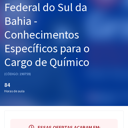
Federal do Sul da
Pós
Bahia -
Graduação
Conhecimentos
OAB
Específicos para o
Mentorias
Cargo de Químico
Questões grátis
Conteúdo gratuito
(CÓDIGO: 190759)
Blog
84
Horas de aula
Aprovados
Atendimento
ESSAS OFERTAS ACABAM EM: