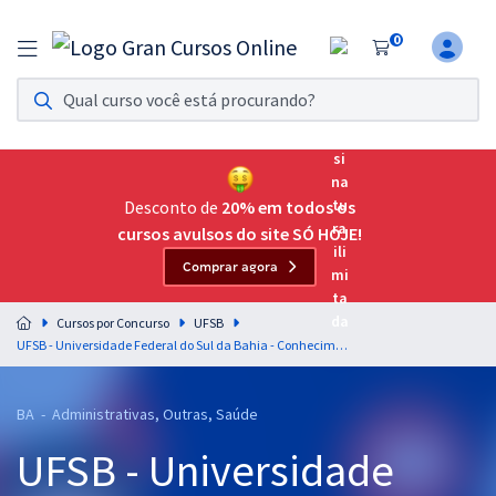
0
Assinatura Ilimitada 11
Acesso a todos os cursos. Teste grátis por 7 dias!
Assinatura OAB Até Passar
Acesso ilimitado a toda preparação para o Exame da
Desconto de
20% em todos os
Ordem, até você passar!
cursos avulsos do site SÓ HOJE!
Comprar agora
Residências Multiprofissionais
Preparação completa e intensiva para as principais
Cursos por Concurso
UFSB
residências em saúde do Brasil
UFSB - Universidade Federal do Sul da Bahia - Conhecimentos Específicos para o Cargo de Químico
Concursos
BA - Administrativas, Outras, Saúde
Assinatura Ilimitada
UFSB - Universidade
Cursos 20% OFF