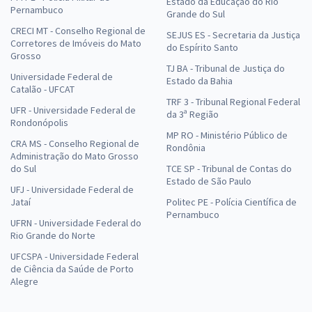
Estado da Educação do Rio
Pernambuco
Grande do Sul
CRECI MT - Conselho Regional de
SEJUS ES - Secretaria da Justiça
Corretores de Imóveis do Mato
do Espírito Santo
Grosso
TJ BA - Tribunal de Justiça do
Universidade Federal de
Estado da Bahia
Catalão - UFCAT
TRF 3 - Tribunal Regional Federal
UFR - Universidade Federal de
da 3ª Região
Rondonópolis
MP RO - Ministério Público de
CRA MS - Conselho Regional de
Rondônia
Administração do Mato Grosso
do Sul
TCE SP - Tribunal de Contas do
Estado de São Paulo
UFJ - Universidade Federal de
Jataí
Politec PE - Polícia Científica de
Pernambuco
UFRN - Universidade Federal do
Rio Grande do Norte
UFCSPA - Universidade Federal
de Ciência da Saúde de Porto
Alegre