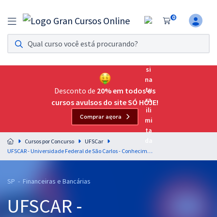
0
Assinatura Ilimitada 11
Acesso a todos os cursos. Teste grátis por 7 dias!
Assinatura OAB Até Passar
Acesso ilimitado a toda preparação para o Exame da
Desconto de
20% em todos os
Ordem, até você passar!
cursos avulsos do site SÓ HOJE!
Comprar agora
Residências Multiprofissionais
Preparação completa e intensiva para as principais
Cursos por Concurso
UFSCar
residências em saúde do Brasil
UFSCAR - Universidade Federal de São Carlos - Conhecimentos Específicos para Técnico em Contabilidade
Concursos
SP - Financeiras e Bancárias
Assinatura Ilimitada
UFSCAR -
Cursos 20% OFF