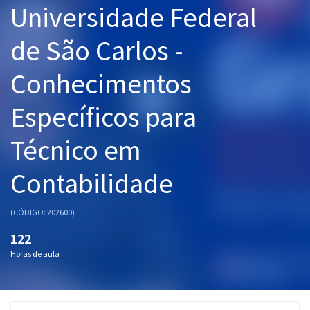
Universidade Federal
Pós
de São Carlos -
Graduação
Conhecimentos
OAB
Específicos para
Mentorias
Técnico em
Questões grátis
Conteúdo gratuito
Contabilidade
Blog
(CÓDIGO: 202600)
Aprovados
122
Horas de aula
Atendimento