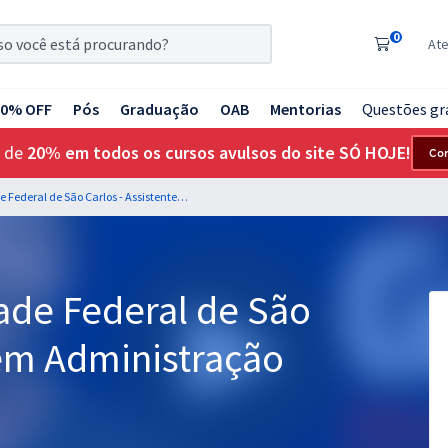
0
At
20% OFF
Pós
Graduação
OAB
Mentorias
Questões gr
 de
20% em todos os cursos avulsos do site SÓ HOJE!
Co
UFSCAR - Universidade Federal de São Carlos - Assistente em Administração
ade Federal de São
 em Administração