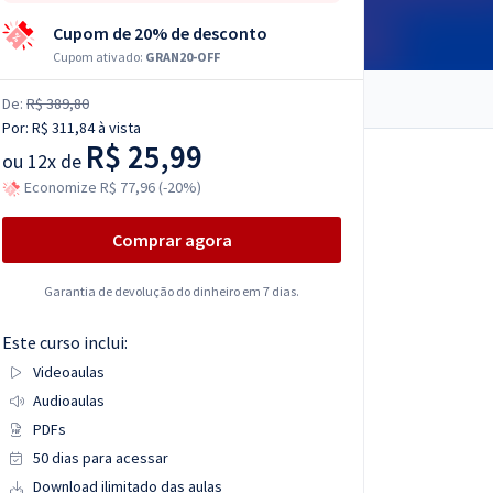
Cupom de 20% de desconto
Cupom ativado:
GRAN20-OFF
De:
R$ 389,80
Por:
R$ 311,84
à vista
R$ 25,99
ou
12x de
Economize R$ 77,96 (-20%)
Comprar agora
Garantia de devolução do dinheiro em 7 dias.
Este curso inclui:
Videoaulas
Audioaulas
PDFs
50 dias para acessar
Download ilimitado das aulas