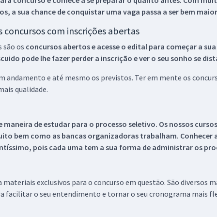
ara concurso e comece a se preparar o quanto antes. Com muita
os, a sua chance de conquistar uma vaga passa a ser bem maior
os concursos com inscrições abertas
s são os
concursos abertos e acesse o edital para começar a sua
ido pode lhe fazer perder a inscrição e ver o seu sonho se dis
 em andamento e até mesmo os previstos. Ter em mente os concurso
ais qualidade.
 maneira de estudar para o processo seletivo. Os nossos curso
uito bem como as bancas organizadoras trabalham. Conhecer a
tíssimo, pois cada uma tem a sua forma de administrar os proc
 a materiais exclusivos para o concurso em questão. São diversos 
a facilitar o seu entendimento e tornar o seu cronograma mais fle