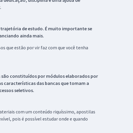
 dedicação, disciplina e uma ajuda de
.
 trajetória de estudo. É muito importante se
tanciando ainda mais.
s que estão por vir faz com que você tenha
s são constituídos por módulos elaborados por
s características das bancas que tomam a
essos seletivos.
materiais com um conteúdo riquíssimo, apostilas
xível, pois é possível estudar onde e quando