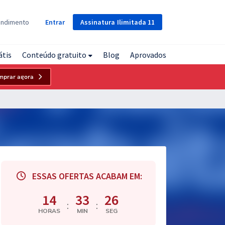
Assinatura
Ilimitada
11
endimento
Entrar
átis
Conteúdo gratuito
Blog
Aprovados
mprar agora
ESSAS OFERTAS ACABAM EM:
14
33
25
:
:
HORAS
MIN
SEG