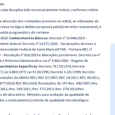
SM.
cada disciplina (não necessariamente todos), conforme critério
 a absorção dos conteúdos previstos no edital, as videoaulas de
 base na lógica didática proposta pelo(a) docente responsável, e
teúdo programático do certame.
dital:
Conhecimentos Básicos:
Decreto nº 10.046/2019 –
bito federal. Decreto nº 10.571/2020 – Declarações de bens e
Universidade Federal de Santa Maria (UFSM) – Portaria MEC nº
– Resolução nº 016/2019 e alterações posteriores. Decreto-Lei nº
 e Reforma Administrativa. Lei nº 9.962/2000 – Regime de
ecimentos Específicos:
Decreto 79.170/1974; Decreto
7; Lei 6.480/1977; Lei 9.120/1995; Decreto 3.181/1999; Decreto
Resoluções da ANVISA RDC; RDC 67/2007; RDC 24/2011; RDC 49/2011;
877/2024; RDC 882/2024; Resoluções do CFF Res. 308/1997; Res.
/2011; Res. 545/2011; Res. 571/2013; Res. 579/2013;Res.
cas de laboratório. Métodos para avaliação da qualidade de
ados a medicamento;Controle de qualidade microbiológico.