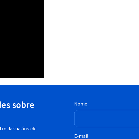
des sobre
Nome
ro da sua área de
E-mail