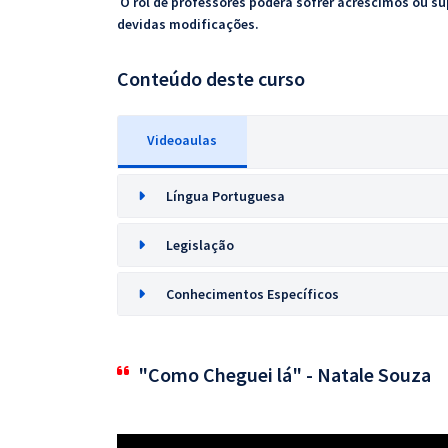
O rol de professores poderá sofrer acréscimos ou su
devidas modificações.
Conteúdo deste curso
Videoaulas
Língua Portuguesa
Legislação
Conhecimentos Específicos
"Como Cheguei lá" - Natale Souza