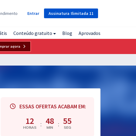
Assinatura
Ilimitada
11
endimento
Entrar
átis
Conteúdo gratuito
Blog
Aprovados
mprar agora
ESSAS OFERTAS ACABAM EM:
12
48
54
:
:
HORAS
MIN
SEG