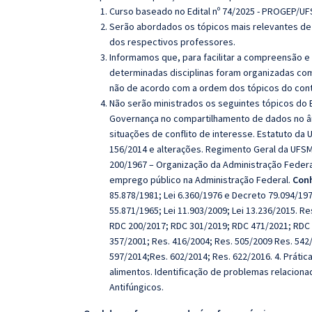
Curso baseado no Edital nº 74/2025 - PROGEP/UF
Serão abordados os tópicos mais relevantes de 
dos respectivos professores.
Informamos que, para facilitar a compreensão e
determinadas disciplinas foram organizadas com
não de acordo com a ordem dos tópicos do con
Não serão ministrados os seguintes tópicos do E
Governança no compartilhamento de dados no âm
situações de conflito de interesse. Estatuto da 
156/2014 e alterações. Regimento Geral da UFSM 
200/1967 – Organização da Administração Federal
emprego público na Administração Federal.
Conh
85.878/1981; Lei 6.360/1976 e Decreto 79.094/197
55.871/1965; Lei 11.903/2009; Lei 13.236/2015. 
RDC 200/2017; RDC 301/2019; RDC 471/2021; RDC 
357/2001; Res. 416/2004; Res. 505/2009 Res. 542
597/2014;Res. 602/2014; Res. 622/2016. 4. Práti
alimentos. Identificação de problemas relacion
Antifúngicos.