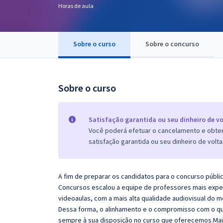
Horas de aula
Pós
Graduação
Sobre o curso
Sobre o concurso
OAB
Mentorias
Sobre o curso
Questões grátis
Satisfação garantida ou seu dinheiro de vo
Conteúdo gratuito
Você poderá efetuar o cancelamento e obter 
satisfação garantida ou seu dinheiro de volta
Blog
Aprovados
A fim de preparar os candidatos para o concurso públi
Concursos escalou a equipe de professores mais exper
Atendimento
videoaulas, com a mais alta qualidade audiovisual do
Dessa forma, o alinhamento e o compromisso com o qu
sempre à sua disposição no curso que oferecemos.Mai