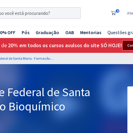
0
At
20% OFF
Pós
Graduação
OAB
Mentorias
Questões gr
 de
20% em todos os cursos avulsos do site SÓ HOJE!
Co
UFSM - Universidade Federal de Santa Maria - Farmacêutico Bioquímico
e Federal de Santa
co Bioquímico