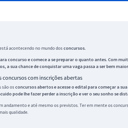
ue está acontecendo no mundo dos
concursos.
ara concurso e comece a se preparar o quanto antes. Com muita
os, a sua chance de conquistar uma vaga passa a ser bem maior
os concursos com inscrições abertas
s são os
concursos abertos e acesse o edital para começar a sua
ido pode lhe fazer perder a inscrição e ver o seu sonho se dis
 em andamento e até mesmo os previstos. Ter em mente os concurso
ais qualidade.