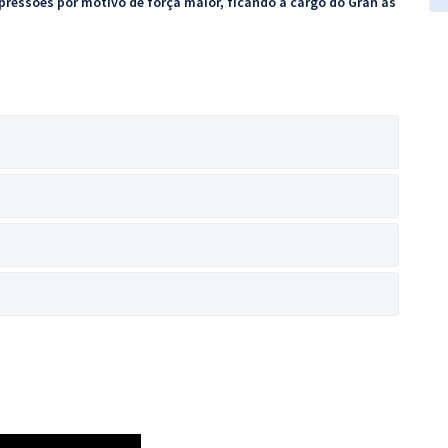
pressões por motivo de força maior, ficando a cargo do Gran as