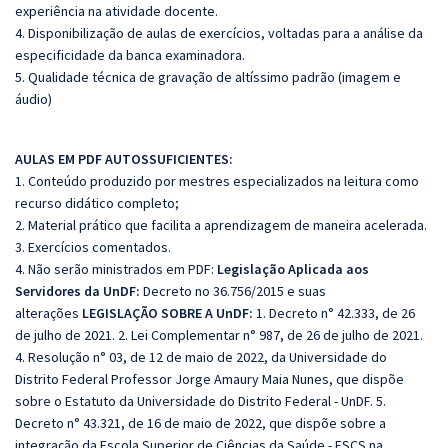
experiência na atividade docente.
4. Disponibilização de aulas de exercícios, voltadas para a análise da
especificidade da banca examinadora.
5. Qualidade técnica de gravação de altíssimo padrão (imagem e
áudio)
AULAS EM PDF AUTOSSUFICIENTES:
1. Conteúdo produzido por mestres especializados na leitura como
recurso didático completo;
2. Material prático que facilita a aprendizagem de maneira acelerada.
3. Exercícios comentados.
4. Não serão ministrados em PDF:
Legislação Aplicada aos
Servidores da UnDF:
Decreto no 36.756/2015 e suas
alterações
LEGISLAÇÃO SOBRE A UnDF:
1. Decreto n° 42.333, de 26
de julho de 2021. 2. Lei Complementar n° 987, de 26 de julho de 2021.
4. Resolução n° 03, de 12 de maio de 2022, da Universidade do
Distrito Federal Professor Jorge Amaury Maia Nunes, que dispõe
sobre o Estatuto da Universidade do Distrito Federal - UnDF. 5.
Decreto n° 43.321, de 16 de maio de 2022, que dispõe sobre a
integração da Escola Superior de Ciências da Saúde - ESCS na