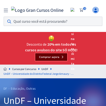
0
Assinatura Ilimitada 11
Acesso a todos os cursos. Teste grátis por 7 dias!
Assinatura OAB Até Passar
Acesso ilimitado a toda preparação para o Exame da
Desconto de
20% em todos os
Ordem, até você passar!
cursos avulsos do site SÓ HOJE!
Comprar agora
Residências Multiprofissionais
Preparação completa e intensiva para as principais
Cursos por Concurso
UnDF
residências em saúde do Brasil
UnDF – Universidade do Distrito Federal Jorge Amaury - Conhecimentos Gerais e Específicos Comuns para Todos os Cargos (Pré-edital)
Concursos
DF - Educação, Outras
Assinatura Ilimitada
UnDF – Universidade
Cursos 20% OFF