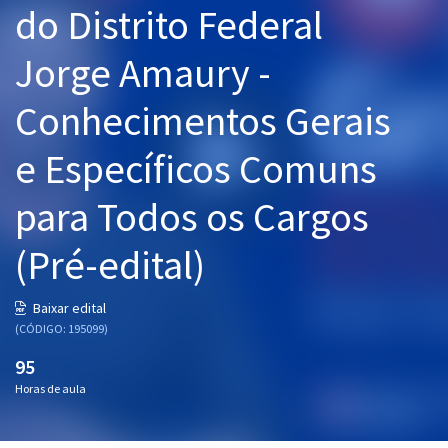
do Distrito Federal
Pós
Jorge Amaury -
Graduação
Conhecimentos Gerais
OAB
e Específicos Comuns
Mentorias
para Todos os Cargos
Questões grátis
Conteúdo gratuito
(Pré-edital)
Blog
Baixar edital
Aprovados
(CÓDIGO: 195099)
95
Atendimento
Horas de aula