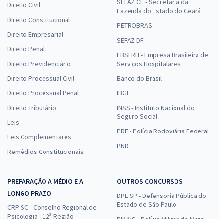
SEFAZ CE - Secretaria da
Direito Civil
Fazenda do Estado do Ceará
Direito Constitucional
PETROBRAS
Direito Empresarial
SEFAZ DF
Direito Penal
EBSERH - Empresa Brasileira de
Direito Previdenciário
Serviços Hospitalares
Direito Processual Civil
Banco do Brasil
Direito Processual Penal
IBGE
Direito Tributário
INSS - Instituto Nacional do
Seguro Social
Leis
PRF - Polícia Rodoviária Federal
Leis Complementares
PND
Remédios Constitucionais
PREPARAÇÃO A MÉDIO E A
OUTROS CONCURSOS
LONGO PRAZO
DPE SP - Defensoria Pública do
Estado de São Paulo
CRP SC - Conselho Regional de
Psicologia - 12ª Região
PM MS - Polícia Militar de Mato