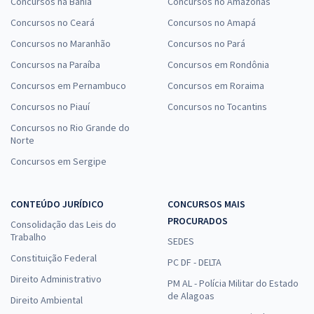
Concursos na Bahia
Concursos no Amazonas
Concursos no Ceará
Concursos no Amapá
Concursos no Maranhão
Concursos no Pará
Concursos na Paraíba
Concursos em Rondônia
Concursos em Pernambuco
Concursos em Roraima
Concursos no Piauí
Concursos no Tocantins
Concursos no Rio Grande do
Norte
Concursos em Sergipe
CONTEÚDO JURÍDICO
CONCURSOS MAIS
PROCURADOS
Consolidação das Leis do
Trabalho
SEDES
Constituição Federal
PC DF - DELTA
Direito Administrativo
PM AL - Polícia Militar do Estado
de Alagoas
Direito Ambiental