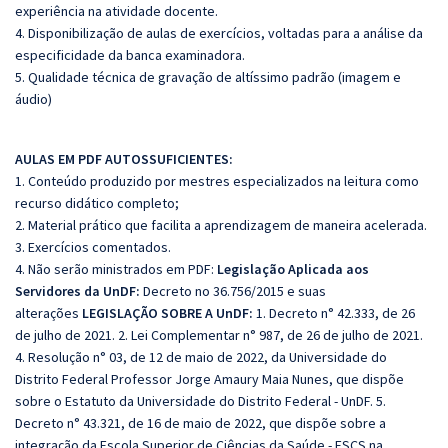
experiência na atividade docente.
4. Disponibilização de aulas de exercícios, voltadas para a análise da
especificidade da banca examinadora.
5. Qualidade técnica de gravação de altíssimo padrão (imagem e
áudio)
AULAS EM PDF AUTOSSUFICIENTES:
1. Conteúdo produzido por mestres especializados na leitura como
recurso didático completo;
2. Material prático que facilita a aprendizagem de maneira acelerada.
3. Exercícios comentados.
4. Não serão ministrados em PDF:
Legislação Aplicada aos
Servidores da UnDF:
Decreto no 36.756/2015 e suas
alterações
LEGISLAÇÃO SOBRE A UnDF:
1. Decreto n° 42.333, de 26
de julho de 2021. 2. Lei Complementar n° 987, de 26 de julho de 2021.
4. Resolução n° 03, de 12 de maio de 2022, da Universidade do
Distrito Federal Professor Jorge Amaury Maia Nunes, que dispõe
sobre o Estatuto da Universidade do Distrito Federal - UnDF. 5.
Decreto n° 43.321, de 16 de maio de 2022, que dispõe sobre a
integração da Escola Superior de Ciências da Saúde - ESCS na