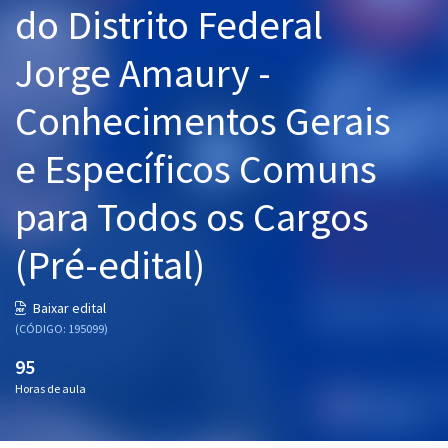
do Distrito Federal
Pós
Jorge Amaury -
Graduação
Conhecimentos Gerais
OAB
e Específicos Comuns
Mentorias
para Todos os Cargos
Questões grátis
Conteúdo gratuito
(Pré-edital)
Blog
Baixar edital
Aprovados
(CÓDIGO: 195099)
95
Atendimento
Horas de aula