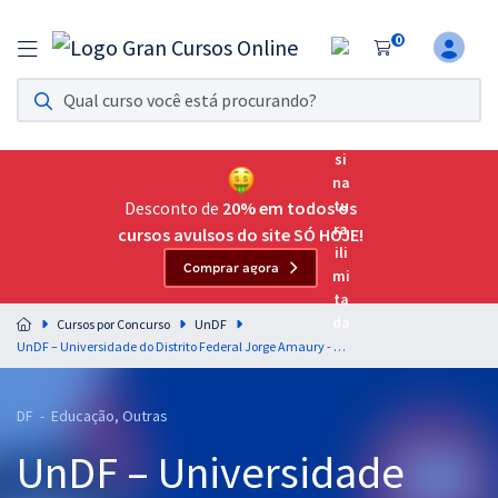
0
Assinatura Ilimitada 11
Acesso a todos os cursos. Teste grátis por 7 dias!
Assinatura OAB Até Passar
Acesso ilimitado a toda preparação para o Exame da
Desconto de
20% em todos os
Ordem, até você passar!
cursos avulsos do site SÓ HOJE!
Comprar agora
Residências Multiprofissionais
Preparação completa e intensiva para as principais
Cursos por Concurso
UnDF
residências em saúde do Brasil
UnDF – Universidade do Distrito Federal Jorge Amaury - Conhecimentos Gerais e Específicos Comuns para Todos os Cargos (Pré-edital)
Concursos
DF - Educação, Outras
Assinatura Ilimitada
UnDF – Universidade
Cursos 20% OFF