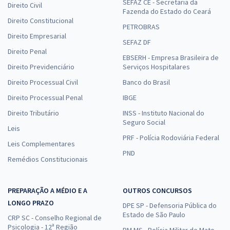
SEFAZ CE - Secretaria da
Direito Civil
Fazenda do Estado do Ceará
Direito Constitucional
PETROBRAS
Direito Empresarial
SEFAZ DF
Direito Penal
EBSERH - Empresa Brasileira de
Direito Previdenciário
Serviços Hospitalares
Direito Processual Civil
Banco do Brasil
Direito Processual Penal
IBGE
Direito Tributário
INSS - Instituto Nacional do
Seguro Social
Leis
PRF - Polícia Rodoviária Federal
Leis Complementares
PND
Remédios Constitucionais
PREPARAÇÃO A MÉDIO E A
OUTROS CONCURSOS
LONGO PRAZO
DPE SP - Defensoria Pública do
Estado de São Paulo
CRP SC - Conselho Regional de
Psicologia - 12ª Região
PM MS - Polícia Militar de Mato