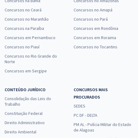
Concursos na Bahia
Concursos no Amazonas
Concursos no Ceará
Concursos no Amapá
Concursos no Maranhão
Concursos no Pará
Concursos na Paraíba
Concursos em Rondônia
Concursos em Pernambuco
Concursos em Roraima
Concursos no Piauí
Concursos no Tocantins
Concursos no Rio Grande do
Norte
Concursos em Sergipe
CONTEÚDO JURÍDICO
CONCURSOS MAIS
PROCURADOS
Consolidação das Leis do
Trabalho
SEDES
Constituição Federal
PC DF - DELTA
Direito Administrativo
PM AL - Polícia Militar do Estado
de Alagoas
Direito Ambiental