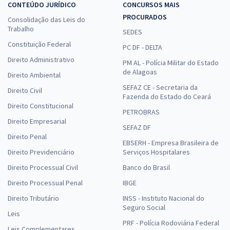
CONTEÚDO JURÍDICO
CONCURSOS MAIS
PROCURADOS
Consolidação das Leis do
Trabalho
SEDES
Constituição Federal
PC DF - DELTA
Direito Administrativo
PM AL - Polícia Militar do Estado
de Alagoas
Direito Ambiental
SEFAZ CE - Secretaria da
Direito Civil
Fazenda do Estado do Ceará
Direito Constitucional
PETROBRAS
Direito Empresarial
SEFAZ DF
Direito Penal
EBSERH - Empresa Brasileira de
Direito Previdenciário
Serviços Hospitalares
Direito Processual Civil
Banco do Brasil
Direito Processual Penal
IBGE
Direito Tributário
INSS - Instituto Nacional do
Seguro Social
Leis
PRF - Polícia Rodoviária Federal
Leis Complementares