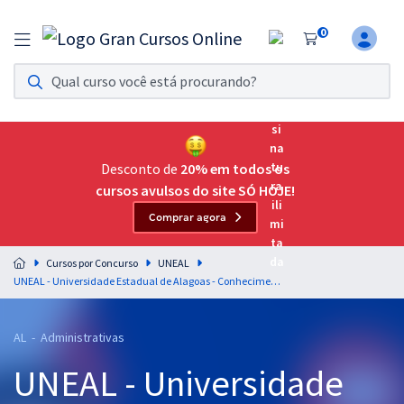
0
Assinatura Ilimitada 11
Acesso a todos os cursos. Teste grátis por 7 dias!
Assinatura OAB Até Passar
Acesso ilimitado a toda preparação para o Exame da
Desconto de
20% em todos os
Ordem, até você passar!
cursos avulsos do site SÓ HOJE!
Comprar agora
Residências Multiprofissionais
Preparação completa e intensiva para as principais
Cursos por Concurso
UNEAL
residências em saúde do Brasil
UNEAL - Universidade Estadual de Alagoas - Conhecimentos Específicos para Gestor em Planejamento Educacional – Área: Gestão
Concursos
AL - Administrativas
Assinatura Ilimitada
UNEAL - Universidade
Cursos 20% OFF