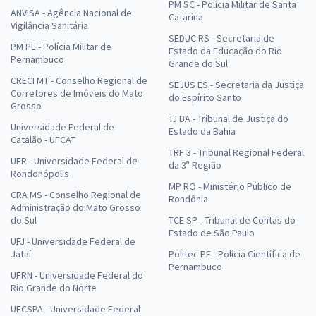
PM SC - Polícia Militar de Santa
ANVISA - Agência Nacional de
Catarina
Vigilância Sanitária
SEDUC RS - Secretaria de
PM PE - Polícia Militar de
Estado da Educação do Rio
Pernambuco
Grande do Sul
CRECI MT - Conselho Regional de
SEJUS ES - Secretaria da Justiça
Corretores de Imóveis do Mato
do Espírito Santo
Grosso
TJ BA - Tribunal de Justiça do
Universidade Federal de
Estado da Bahia
Catalão - UFCAT
TRF 3 - Tribunal Regional Federal
UFR - Universidade Federal de
da 3ª Região
Rondonópolis
MP RO - Ministério Público de
CRA MS - Conselho Regional de
Rondônia
Administração do Mato Grosso
do Sul
TCE SP - Tribunal de Contas do
Estado de São Paulo
UFJ - Universidade Federal de
Jataí
Politec PE - Polícia Científica de
Pernambuco
UFRN - Universidade Federal do
Rio Grande do Norte
UFCSPA - Universidade Federal