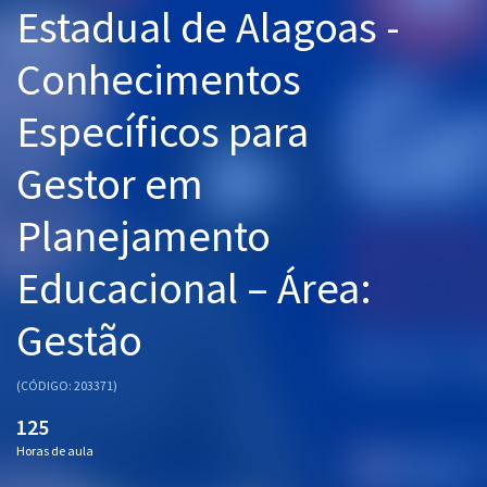
Estadual de Alagoas -
Pós
Conhecimentos
Graduação
Específicos para
OAB
Gestor em
Mentorias
Planejamento
Questões grátis
Conteúdo gratuito
Educacional – Área:
Blog
Gestão
Aprovados
(CÓDIGO: 203371)
Atendimento
125
Horas de aula