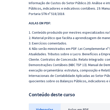
Informação de Custos do Setor Público.20. Análise e i
Públicos, indicadores e indicativos contábeis. 19. Ma
Portaria STN nº 518/2018.
AULAS EM PDF:
1. Conteúdo produzido por mestres especializados na 
2. Material prático que facilita a aprendizagem de mane
3. Exercícios comentados.
4. Não serão ministrados em PDF: Lei Complementar nº 5
Atualidades. Tributos sobre o Lucro. Benefícios a Em
Cliente. Contratos de Concessão. Relato Integrado: co
Demonstrações Contábeis (NBC TSP 13). Manual de Demon
execução orçamentária: estrutura, composição e Relató
Internacionais de Contabilidade Aplicadas ao Setor Públ
quocientes sobre os Balanços Públicos, indicadores e i
Conteúdo deste curso
Videoaulas
Aulas em PDF