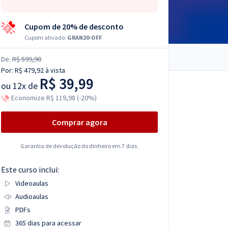
Cupom de 20% de desconto
Cupom ativado:
GRAN20-OFF
De:
R$ 599,90
Por:
R$ 479,92
à vista
R$ 39,99
ou
12x de
Economize R$ 119,98 (-20%)
Comprar agora
Garantia de devolução do dinheiro em 7 dias.
Este curso inclui:
Videoaulas
Audioaulas
PDFs
365 dias para acessar