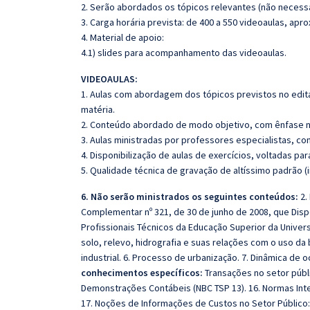
2. Serão abordados os tópicos relevantes (não necessa
3. Carga horária prevista: de 400 a 550 videoaulas, ap
4. Material de apoio:
4.1) slides para acompanhamento das videoaulas.
VIDEOAULAS:
1. Aulas com abordagem dos tópicos previstos no edita
matéria.
2. Conteúdo abordado de modo objetivo, com ênfase n
3. Aulas ministradas por professores especialistas, co
4. Disponibilização de aulas de exercícios, voltadas pa
5. Qualidade técnica de gravação de altíssimo padrão 
6. Não serão ministrados os seguintes conteúdos:
2.
Complementar nº 321, de 30 de junho de 2008, que Disp
Profissionais Técnicos da Educação Superior da Univer
solo, relevo, hidrografia e suas relações com o uso d
industrial. 6. Processo de urbanização. 7. Dinâmica de 
conhecimentos específicos:
Transações no setor públ
Demonstrações Contábeis (NBC TSP 13). 16. Normas Inte
17. Noções de Informações de Custos no Setor Público: 