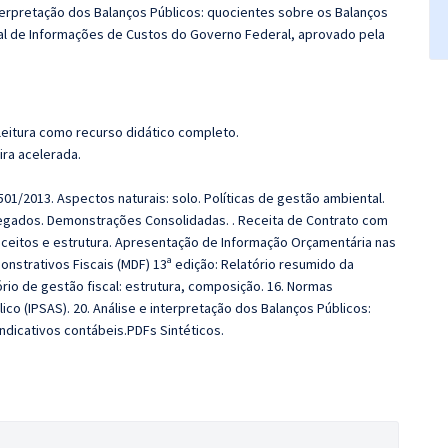
nterpretação dos Balanços Públicos: quocientes sobre os Balanços
nual de Informações de Custos do Governo Federal, aprovado pela
leitura como recurso didático completo.
ira acelerada.
01/2013. Aspectos naturais: solo. Políticas de gestão ambiental.
pregados. Demonstrações Consolidadas. . Receita de Contrato com
nceitos e estrutura. Apresentação de Informação Orçamentária nas
strativos Fiscais (MDF) 13ª edição: Relatório resumido da
rio de gestão fiscal: estrutura, composição. 16. Normas
ico (IPSAS). 20. Análise e interpretação dos Balanços Públicos:
ndicativos contábeis.PDFs Sintéticos.