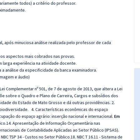
riamente todos) a critério do professor.
roximadamente.
l, após minuciosa análise realizada pelo professor de cada
os aspectos mais cobrados nas provas.
m larga experiência na atividade docente.
ra a análise da especificidade da banca examinadora.
(imagem e áudio)
 Lei Complementar nº 501, de 7 de agosto de 2013, que altera a Lei
õe sobre o Quadro e Plano de Carreira, Cargos e subsídios dos
sidade do Estado de Mato Grosso e dá outras providências. 2.
a biodiversidade. 4. Características econômicas do espaço
ocupação do espaço agrário: inserção nacional e internacional.
Em
ico.14. Apresentação de Informação Orçamentária nas
rnacionais de Contabilidade Aplicadas ao Setor Público (IPSAS).
NBC TSP 34 - Custos no Setor Público.18. NBC T 16.11 - Sistema de