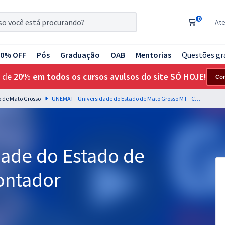
0
At
20% OFF
Pós
Graduação
OAB
Mentorias
Questões gr
 de
20% em todos os cursos avulsos do site SÓ HOJE!
Co
 de Mato Grosso
UNEMAT - Universidade do Estado de Mato Grosso MT - Contador
ade do Estado de
ontador