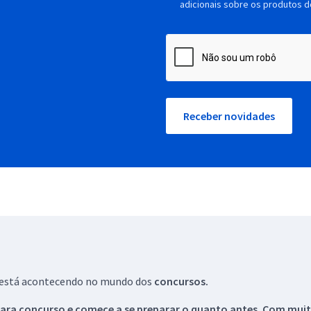
adicionais sobre os produtos d
Receber novidades
ue está acontecendo no mundo dos
concursos.
ara concurso e comece a se preparar o quanto antes. Com muita