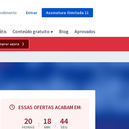
Assinatura
Ilimitada
11
endimento
Entrar
átis
Conteúdo gratuito
Blog
Aprovados
mprar agora
ESSAS OFERTAS ACABAM EM:
20
18
43
:
:
HORAS
MIN
SEG