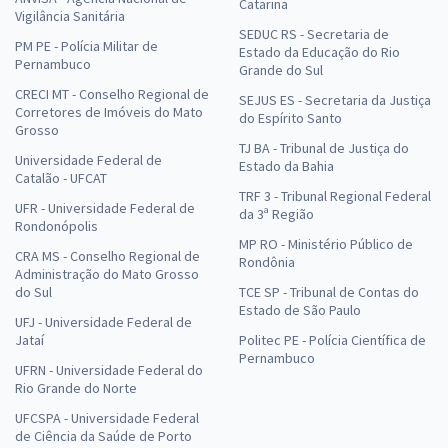
Catarina
Vigilância Sanitária
SEDUC RS - Secretaria de
PM PE - Polícia Militar de
Estado da Educação do Rio
Pernambuco
Grande do Sul
CRECI MT - Conselho Regional de
SEJUS ES - Secretaria da Justiça
Corretores de Imóveis do Mato
do Espírito Santo
Grosso
TJ BA - Tribunal de Justiça do
Universidade Federal de
Estado da Bahia
Catalão - UFCAT
TRF 3 - Tribunal Regional Federal
UFR - Universidade Federal de
da 3ª Região
Rondonópolis
MP RO - Ministério Público de
CRA MS - Conselho Regional de
Rondônia
Administração do Mato Grosso
do Sul
TCE SP - Tribunal de Contas do
Estado de São Paulo
UFJ - Universidade Federal de
Jataí
Politec PE - Polícia Científica de
Pernambuco
UFRN - Universidade Federal do
Rio Grande do Norte
UFCSPA - Universidade Federal
de Ciência da Saúde de Porto