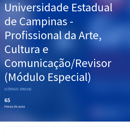
Universidade Estadual
Pós
de Campinas -
Graduação
Profissional da Arte,
OAB
Cultura e
Mentorias
Comunicação/Revisor
Questões grátis
Conteúdo gratuito
(Módulo Especial)
Blog
(CÓDIGO: 200116)
Aprovados
65
Horas de aula
Atendimento