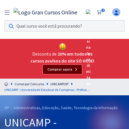
0
Assinatura Ilimitada 11
Acesso a todos os cursos. Teste grátis por 7 dias!
Assinatura OAB Até Passar
Acesso ilimitado a toda preparação para o Exame da
Desconto de
20% em todos os
Ordem, até você passar!
cursos avulsos do site SÓ HOJE!
Comprar agora
Residências Multiprofissionais
Preparação completa e intensiva para as principais
Cursos por Concurso
UNICAMP/SP
residências em saúde do Brasil
UNICAMP - Universidade Estadual de Campinas - Profissional da Arte, Cultura e Comunicação/Revisor (Módulo Especial)
Concursos
SP - Administrativas, Educação, Saúde, Tecnologia da Informação
Assinatura Ilimitada
UNICAMP -
Cursos 20% OFF