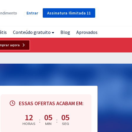
Assinatura
Ilimitada
11
endimento
Entrar
átis
Conteúdo gratuito
Blog
Aprovados
mprar agora
ESSAS OFERTAS ACABAM EM:
12
05
04
:
:
HORAS
MIN
SEG