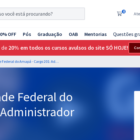
0
At
20% OFF
Pós
Graduação
OAB
Mentorias
Questões gr
 de
20% em todos os cursos avulsos do site SÓ HOJE!
Co
UNIFAP - Universidade Federal do Amapá - Cargo 201: Administrador
ade Federal do
 Administrador