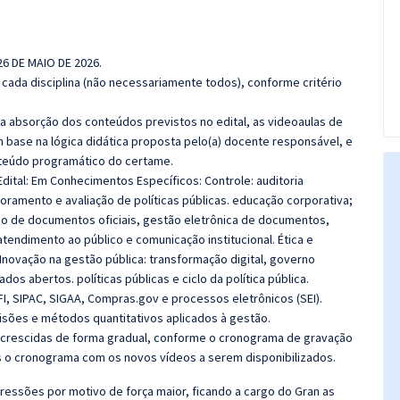
26 DE MAIO DE 2026
.
cada disciplina (não necessariamente todos), conforme critério
 a absorção dos conteúdos previstos no edital, as videoaulas de
 base na lógica didática proposta pelo(a) docente responsável, e
teúdo programático do certame.
Edital: Em Conhecimentos Específicos:
Controle: auditoria
toramento e avaliação de políticas públicas. educação corporativa;
ão de documentos oficiais, gestão eletrônica de documentos,
tendimento ao público e comunicação institucional. Ética e
 Inovação na gestão pública: transformação digital, governo
dados abertos. políticas públicas e ciclo da política pública.
FI, SIPAC, SIGAA, Compras.gov e processos eletrônicos (SEI).
isões e métodos quantitativos aplicados à gestão.
 acrescidas de forma gradual, conforme o cronograma de gravação
 o cronograma com os novos vídeos a serem disponibilizados.
ressões por motivo de força maior, ficando a cargo do Gran as