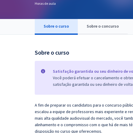
Horas de aula
Pós
Graduação
Sobre o curso
Sobre o concurso
OAB
Mentorias
Sobre o curso
Questões grátis
Satisfação garantida ou seu dinheiro de vo
Conteúdo gratuito
Você poderá efetuar o cancelamento e obter 
satisfação garantida ou seu dinheiro de volta
Blog
Aprovados
A fim de preparar os candidatos para o concurso públi
escalou a equipe de professores mais experiente e re
Atendimento
mais alta qualidade audiovisual do mercado, você tam
alinhamento e o compromisso com o que há de mais té
disposição no curso que oferecemos.