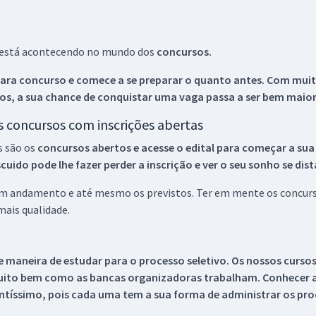
ue está acontecendo no mundo dos
concursos.
ara concurso e comece a se preparar o quanto antes. Com muita
os, a sua chance de conquistar uma vaga passa a ser bem maior
os concursos com inscrições abertas
s são os
concursos abertos e acesse o edital para começar a sua
ido pode lhe fazer perder a inscrição e ver o seu sonho se dis
 em andamento e até mesmo os previstos. Ter em mente os concurso
ais qualidade.
 maneira de estudar para o processo seletivo. Os nossos curso
uito bem como as bancas organizadoras trabalham. Conhecer a
tíssimo, pois cada uma tem a sua forma de administrar os proc