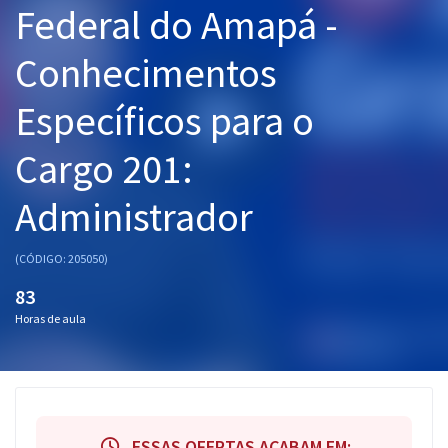
Federal do Amapá -
Pós
Conhecimentos
Graduação
Específicos para o
OAB
Cargo 201:
Mentorias
Administrador
Questões grátis
Conteúdo gratuito
(CÓDIGO: 205050)
Blog
83
Horas de aula
Aprovados
Atendimento
ESSAS OFERTAS ACABAM EM: