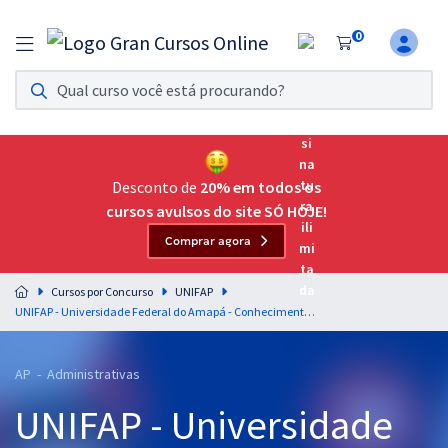
0
Assinatura Ilimitada 11
Acesso a todos os cursos. Teste grátis por 7 dias!
Assinatura OAB Até Passar
Acesso ilimitado a toda preparação para o Exame da
Desconto de
20% em todos os
Ordem, até você passar!
cursos avulsos do site SÓ HOJE!
Comprar agora
Residências Multiprofissionais
Preparação completa e intensiva para as principais
Cursos por Concurso
UNIFAP
residências em saúde do Brasil
UNIFAP - Universidade Federal do Amapá - Conhecimentos Específicos para o Cargo 201: Administrador
Concursos
AP - Administrativas
Assinatura Ilimitada
UNIFAP - Universidade
Cursos 20% OFF