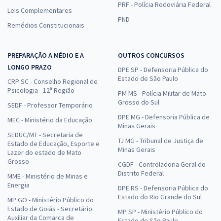
PRF - Polícia Rodoviária Federal
Leis Complementares
PND
Remédios Constitucionais
PREPARAÇÃO A MÉDIO E A
OUTROS CONCURSOS
LONGO PRAZO
DPE SP - Defensoria Pública do
Estado de São Paulo
CRP SC - Conselho Regional de
Psicologia - 12ª Região
PM MS - Polícia Militar de Mato
Grosso do Sul
SEDF - Professor Temporário
DPE MG - Defensoria Pública de
MEC - Ministério da Educação
Minas Gerais
SEDUC/MT - Secretaria de
TJ MG - Tribunal de Justiça de
Estado de Educação, Esporte e
Minas Gerais
Lazer do estado de Mato
Grosso
CGDF - Controladoria Geral do
Distrito Federal
MME - Ministério de Minas e
Energia
DPE RS - Defensoria Pública do
Estado do Rio Grande do Sul
MP GO - Ministério Público do
Estado de Goiás - Secretário
MP SP - Ministério Público do
Auxiliar da Comarca de
Estado de São Paulo