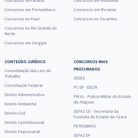
Concursos na Paraíba
Concursos em Rondônia
Concursos em Pernambuco
Concursos em Roraima
Concursos no Piauí
Concursos no Tocantins
Concursos no Rio Grande do
Norte
Concursos em Sergipe
CONTEÚDO JURÍDICO
CONCURSOS MAIS
PROCURADOS
Consolidação das Leis do
Trabalho
SEDES
Constituição Federal
PC DF - DELTA
Direito Administrativo
PM AL - Polícia Militar do Estado
de Alagoas
Direito Ambiental
SEFAZ CE - Secretaria da
Direito Civil
Fazenda do Estado do Ceará
Direito Constitucional
PETROBRAS
Direito Empresarial
SEFAZ DF