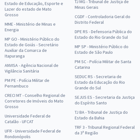
TJ MG - Tribunal de Justiça de
Estado de Educação, Esporte e
Minas Gerais
Lazer do estado de Mato
Grosso
CGDF - Controladoria Geral do
Distrito Federal
MME - Ministério de Minas e
Energia
DPE RS - Defensoria Pública do
Estado do Rio Grande do Sul
MP GO - Ministério Público do
Estado de Goiás - Secretário
MP SP - Ministério Público do
Auxiliar da Comarca de
Estado de São Paulo
Itapuranga
PM SC - Polícia Militar de Santa
ANVISA - Agência Nacional de
Catarina
Vigilância Sanitária
SEDUC RS - Secretaria de
PM PE - Polícia Militar de
Estado da Educação do Rio
Pernambuco
Grande do Sul
CRECI MT - Conselho Regional de
SEJUS ES - Secretaria da Justiça
Corretores de Imóveis do Mato
do Espírito Santo
Grosso
TJ BA - Tribunal de Justiça do
Universidade Federal de
Estado da Bahia
Catalão - UFCAT
TRF 3 - Tribunal Regional Federal
UFR - Universidade Federal de
da 3ª Região
Rondonópolis