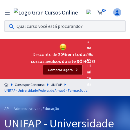
0
Assinatura Ilimitada 11
Acesso a todos os cursos. Teste grátis por 7 dias!
Assinatura OAB Até Passar
Acesso ilimitado a toda preparação para o Exame da
Desconto de
20% em todos os
Ordem, até você passar!
cursos avulsos do site SÓ HOJE!
Comprar agora
Residências Multiprofissionais
Preparação completa e intensiva para as principais
Cursos por Concurso
UNIFAP
residências em saúde do Brasil
UNIFAP - Universidade Federal do Amapá - Farmacêutico (Pós-edital)
Concursos
AP - Administrativas, Educação
Assinatura Ilimitada
UNIFAP - Universidade
Cursos 20% OFF