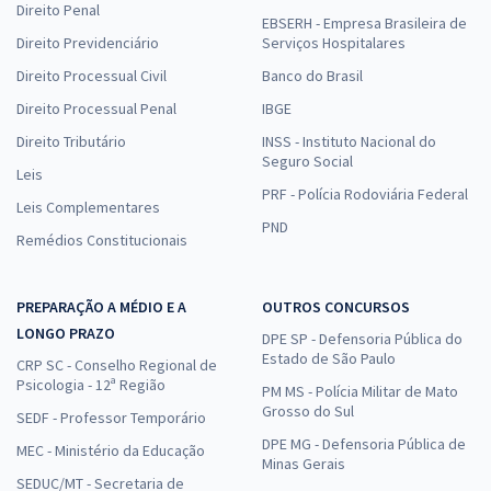
Direito Penal
EBSERH - Empresa Brasileira de
Direito Previdenciário
Serviços Hospitalares
Direito Processual Civil
Banco do Brasil
Direito Processual Penal
IBGE
Direito Tributário
INSS - Instituto Nacional do
Seguro Social
Leis
PRF - Polícia Rodoviária Federal
Leis Complementares
PND
Remédios Constitucionais
PREPARAÇÃO A MÉDIO E A
OUTROS CONCURSOS
LONGO PRAZO
DPE SP - Defensoria Pública do
Estado de São Paulo
CRP SC - Conselho Regional de
Psicologia - 12ª Região
PM MS - Polícia Militar de Mato
Grosso do Sul
SEDF - Professor Temporário
DPE MG - Defensoria Pública de
MEC - Ministério da Educação
Minas Gerais
SEDUC/MT - Secretaria de