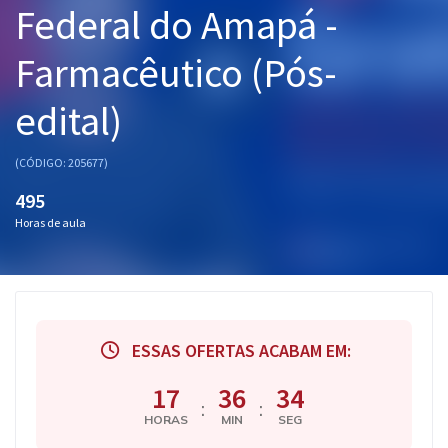
Federal do Amapá -
Pós
Farmacêutico (Pós-
Graduação
edital)
OAB
Mentorias
(CÓDIGO: 205677)
495
Questões grátis
Horas de aula
Conteúdo gratuito
Blog
Aprovados
ESSAS OFERTAS ACABAM EM:
Atendimento
17
36
33
:
:
HORAS
MIN
SEG