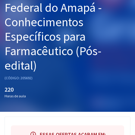
Federal do Amapá -
Pós
Conhecimentos
Graduação
Específicos para
OAB
Farmacêutico (Pós-
Mentorias
edital)
Questões grátis
Conteúdo gratuito
(CÓDIGO: 205692)
Blog
220
Horas de aula
Aprovados
Atendimento
ESSAS OFERTAS ACABAM EM: