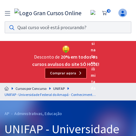
0
Assinatura Ilimitada 11
Acesso a todos os cursos. Teste grátis por 7 dias!
Assinatura OAB Até Passar
Acesso ilimitado a toda preparação para o Exame da
Desconto de
20% em todos os
Ordem, até você passar!
cursos avulsos do site SÓ HOJE!
Comprar agora
Residências Multiprofissionais
Preparação completa e intensiva para as principais
Cursos por Concurso
UNIFAP
residências em saúde do Brasil
UNIFAP - Universidade Federal do Amapá - Conhecimentos Específicos para Farmacêutico (Pós-edital)
Concursos
AP - Administrativas, Educação
Assinatura Ilimitada
UNIFAP - Universidade
Cursos 20% OFF