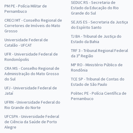
SEDUC RS - Secretaria de
PM PE - Polícia Militar de
Estado da Educação do Rio
Pernambuco
Grande do Sul
CRECI MT - Conselho Regional de
SEJUS ES - Secretaria da Justiça
Corretores de Imóveis do Mato
do Espírito Santo
Grosso
TJ BA - Tribunal de Justiça do
Universidade Federal de
Estado da Bahia
Catalão - UFCAT
TRF 3 - Tribunal Regional Federal
UFR - Universidade Federal de
da 3ª Região
Rondonópolis
MP RO - Ministério Público de
CRA MS - Conselho Regional de
Rondônia
Administração do Mato Grosso
do Sul
TCE SP - Tribunal de Contas do
Estado de São Paulo
UFJ - Universidade Federal de
Jataí
Politec PE - Polícia Científica de
Pernambuco
UFRN - Universidade Federal do
Rio Grande do Norte
UFCSPA - Universidade Federal
de Ciência da Saúde de Porto
Alegre